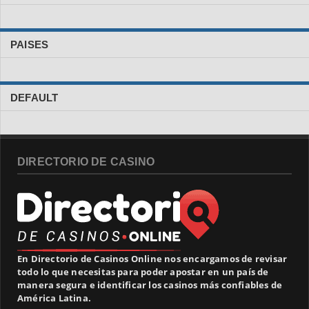
PAISES
DEFAULT
DIRECTORIO DE CASINO
En Directorio de Casinos Online nos encargamos de revisar
todo lo que necesitas para poder apostar en un país de
manera segura e identificar los casinos más confiables de
América Latina.