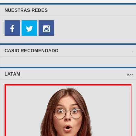
NUESTRAS REDES
CASIO RECOMENDADO
-
LATAM
Ver