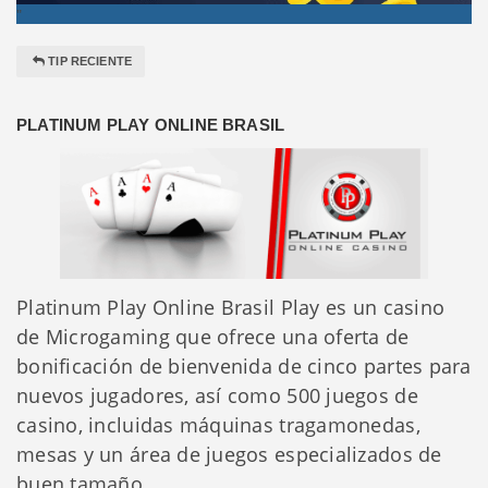
"
TIP RECIENTE
PLATINUM PLAY ONLINE BRASIL
Platinum Play Online Brasil Play es un casino
de Microgaming que ofrece una oferta de
bonificación de bienvenida de cinco partes para
nuevos jugadores, así como 500 juegos de
casino, incluidas máquinas tragamonedas,
mesas y un área de juegos especializados de
buen tamaño.