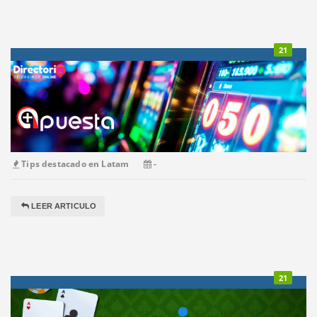
21
Tips destacado en Latam
-
LEER ARTICULO
21