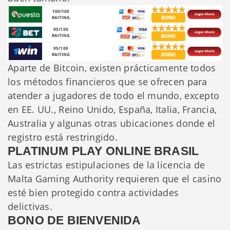
100/100
RAITING
95/100
RAITING
95/100
RAITING
Aparte de Bitcoin, existen prácticamente todos
los métodos financieros que se ofrecen para
atender a jugadores de todo el mundo, excepto
en EE. UU., Reino Unido, España, Italia, Francia,
Australia y algunas otras ubicaciones donde el
registro está restringido.
PLATINUM PLAY ONLINE BRASIL
Las estrictas estipulaciones de la licencia de
Malta Gaming Authority requieren que el casino
esté bien protegido contra actividades
delictivas.
BONO DE BIENVENIDA