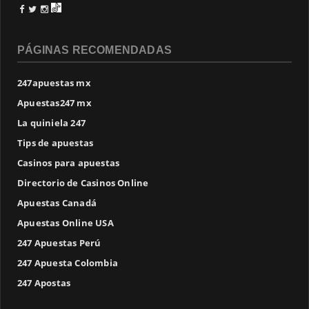
PÁGINAS RECOMENDADAS
247apuestas mx
Apuestas247 mx
La quiniela 247
Tips de apuestas
Casinos para apuestas
Directorio de Casinos Online
Apuestas Canadá
Apuestas Online USA
247 Apuestas Perú
247 Apuesta Colombia
247 Apostas