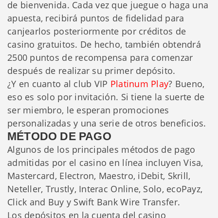
de bienvenida. Cada vez que juegue o haga una
apuesta, recibirá puntos de fidelidad para
canjearlos posteriormente por créditos de
casino gratuitos. De hecho, también obtendrá
2500 puntos de recompensa para comenzar
después de realizar su primer depósito.
¿Y en cuanto al club VIP
Platinum Play
? Bueno,
eso es solo por invitación. Si tiene la suerte de
ser miembro, le esperan promociones
personalizadas y una serie de otros beneficios.
MÉTODO DE PAGO
Algunos de los principales métodos de pago
admitidas por el casino en línea incluyen Visa,
Mastercard, Electron, Maestro, iDebit, Skrill,
Neteller, Trustly, Interac Online, Solo, ecoPayz,
Click and Buy y Swift Bank Wire Transfer.
Los depósitos en la cuenta del casino