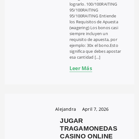
lograrlo. 100/100RAITING
95/100RAITING
95/100RAITING Entiende
los Requisitos de Apuesta
(wagering) Los bonos casi
siempre incluyen un
requisito de apuesta, por
ejemplo: 30x el bono.Esto
significa que debes apostar
esa cantidad […]
Leer Más
Alejandra
April 7, 2026
JUGAR
TRAGAMONEDAS
CASINO ONLINE