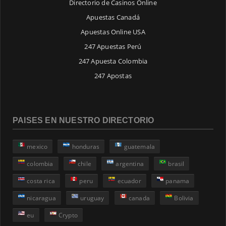
Directorio de Casinos Online
Apuestas Canadá
Apuestas Online USA
247 Apuestas Perú
247 Apuesta Colombia
247 Apostas
PAISES EN NUESTRO DIRECTORIO
mexico
honduras
guatemala
colombia
chile
argentina
brasil
costa rica
peru
ecuador
panama
nicaragua
uruguay
canada
Bolivia
eu
Crypto