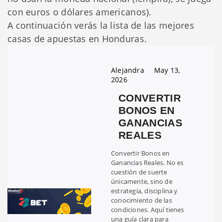
con euros o dólares americanos).
A continuación verás la lista de las mejores
casas de apuestas en Honduras.
Alejandra
May 13,
2026
CONVERTIR
BONOS EN
GANANCIAS
REALES
Convertir Bonos en
Ganancias Reales. No es
cuestión de suerte
únicamente, sino de
estrategia, disciplina y
conocimiento de las
condiciones. Aquí tienes
una guía clara para