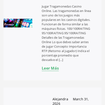
Jugar Tragamonedas Casino
Online. Las tragamonedas en línea
son uno de los juegos más
populares en los casinos digitales.
Funcionan de forma similar a las
máquinas físicas. 100/100RAITING
95/100RAITING 95/100RAITING
Detalles de las Tragamonedas
Online Lo que debes saber antes
de jugar Concepto Importancia
RTP (Retorno al jugador) Indica el
porcentaje promedio que
devuelve el […]
Leer Más
Alejandra
March 31,
2026