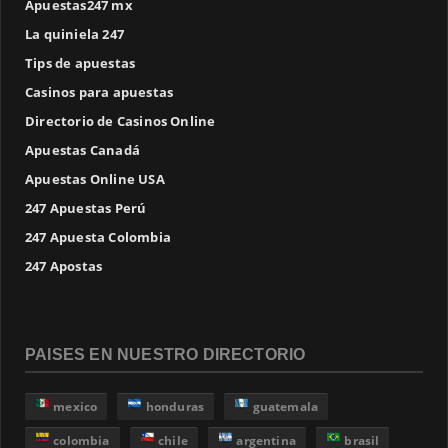
Apuestas247 mx
La quiniela 247
Tips de apuestas
Casinos para apuestas
Directorio de Casinos Online
Apuestas Canadá
Apuestas Online USA
247 Apuestas Perú
247 Apuesta Colombia
247 Apostas
PAISES EN NUESTRO DIRECTORIO
mexico
honduras
guatemala
colombia
chile
argentina
brasil