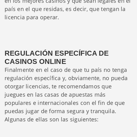
en los mejores casinos y que sean legales en el
país en el que residas, es decir, que tengan la
licencia para operar.
REGULACIÓN ESPECÍFICA DE
CASINOS ONLINE
Finalmente en el caso de que tu país no tenga
regulación específica y, obviamente, no pueda
otorgar licencias, te recomendamos que
juegues en las casas de apuestas más
populares e internacionales con el fin de que
puedas jugar de forma segura y tranquila.
Algunas de ellas son las siguientes: