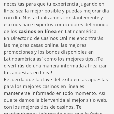
necesitas para que tu experiencia jugando en
línea sea la mejor posible y puedas mejorar día
con día. Nos actualizamos constantemente y
eso nos hace expertos conocedores del mundo
de los
casinos en línea
en Latinoamérica.
En Directorio de Casinos Online! encontrarás
las mejores casas online, las mejores
promociones y los bonos disponibles en
Latinoamérica así como los mejores tips. ¡Te
divertirás de una manera informada al realizar
tus apuestas en línea!
Recuerda que la clave del éxito en las apuestas
para los mejores casinos en línea es
mantenerse informado en todo momento. Así
que te damos la bienvenida al mejor sitio web,
con los mejores tips de casinos. Te
mantendremos informado para que lo único