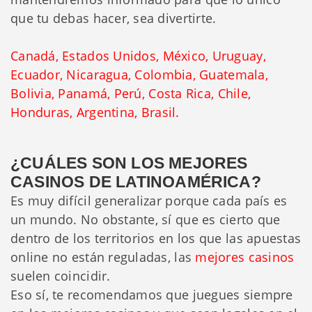
que tu debas hacer, sea divertirte.
Canadá,
Estados Unidos,
México,
Uruguay,
Ecuador,
Nicaragua,
Colombia,
Guatemala,
Bolivia,
Panamá,
Perú,
Costa Rica,
Chile,
Honduras,
Argentina,
Brasil.
¿CUÁLES SON LOS MEJORES
CASINOS DE LATINOAMÉRICA?
Es muy difícil generalizar porque cada país es
un mundo. No obstante, sí que es cierto que
dentro de los territorios en los que las apuestas
online no están reguladas, las
mejores casinos
suelen coincidir.
Eso sí, te recomendamos que juegues siempre