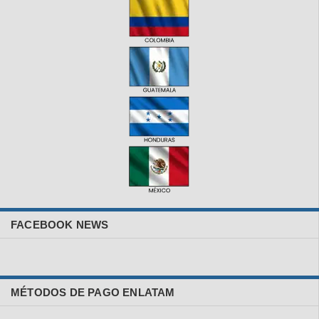
FACEBOOK NEWS
MÉTODOS DE PAGO ENLATAM