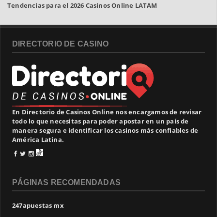
Tendencias para el 2026 Casinos Online LATAM
DIRECTORIO DE CASINO
En Directorio de Casinos Online nos encargamos de revisar
todo lo que necesitas para poder apostar en un país de
manera segura e identificar los casinos más confiables de
América Latina.
PÁGINAS RECOMENDADAS
247apuestas mx