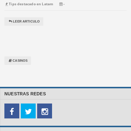
Tips destacado en Latam
-
LEER ARTICULO
CASINOS
NUESTRAS REDES