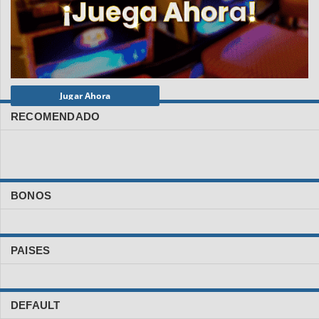
Jugar Ahora
RECOMENDADO
BONOS
PAISES
DEFAULT