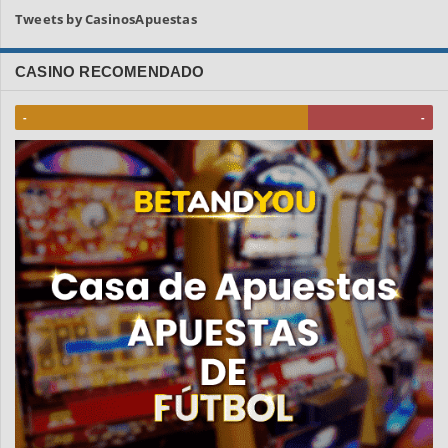
Tweets by CasinosApuestas
CASINO RECOMENDADO
-
-