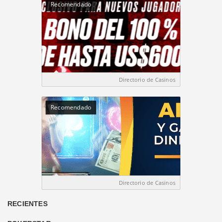
Recomendado
Directorio de Casinos
Recomendado
Directorio de Casinos
RECIENTES