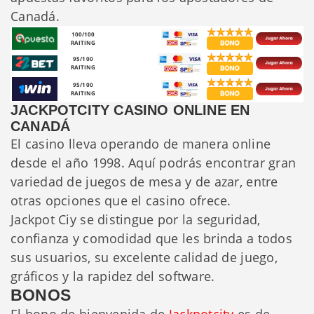
Canadá.
100/100
RAITING
95/100
RAITING
95/100
RAITING
JACKPOTCITY CASINO ONLINE EN
CANADÁ
El casino lleva operando de manera online
desde el año 1998. Aquí podrás encontrar gran
variedad de juegos de mesa y de azar, entre
otras opciones que el casino ofrece.
Jackpot Ciy se distingue por la seguridad,
confianza y comodidad que les brinda a todos
sus usuarios, su excelente calidad de juego,
gráficos y la rapidez del software.
BONOS