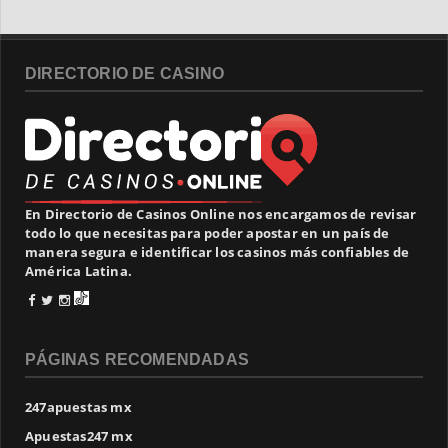
DIRECTORIO DE CASINO
En Directorio de Casinos Online nos encargamos de revisar
todo lo que necesitas para poder apostar en un país de
manera segura e identificar los casinos más confiables de
América Latina.
PÁGINAS RECOMENDADAS
247apuestas mx
Apuestas247 mx