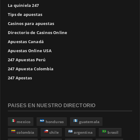
La quiniela 247
Tips de apuestas
Casinos para apuestas
Directorio de Casinos Online
Apuestas Canadá
Apuestas Online USA
247 Apuestas Perú
247 Apuesta Colombia
247 Apostas
PAISES EN NUESTRO DIRECTORIO
mexico
honduras
guatemala
colombia
chile
argentina
brasil