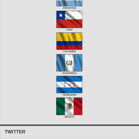
TWITTER