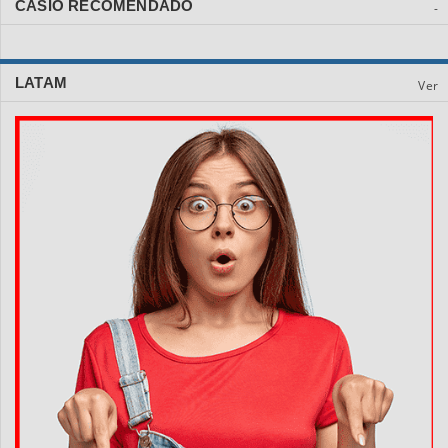
CASIO RECOMENDADO
-
LATAM
Ver