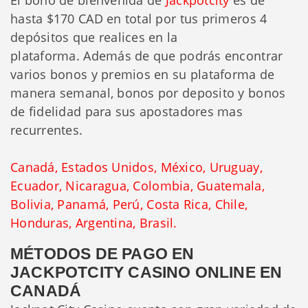
El bono de bienvenida de
Jackpotcity
es de
hasta $170 CAD en total por tus primeros 4
depósitos que realices en la
plataforma. Además de que podrás encontrar
varios bonos y premios en su plataforma de
manera semanal, bonos por deposito y bonos
de fidelidad para sus apostadores mas
recurrentes.
Canadá,
Estados Unidos,
México,
Uruguay,
Ecuador,
Nicaragua,
Colombia,
Guatemala,
Bolivia,
Panamá,
Perú,
Costa Rica,
Chile,
Honduras,
Argentina,
Brasil.
MÉTODOS DE PAGO EN
JACKPOTCITY CASINO ONLINE EN
CANADÁ