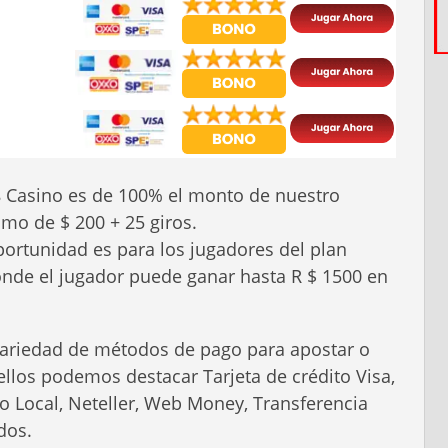
8 Casino es de 100% el monto de nuestro
mo de $ 200 + 25 giros.
ortunidad es para los jugadores del plan
nde el jugador puede ganar hasta R $ 1500 en
variedad de métodos de pago para apostar o
 ellos podemos destacar Tarjeta de crédito Visa,
to Local, Neteller, Web Money, Transferencia
dos.