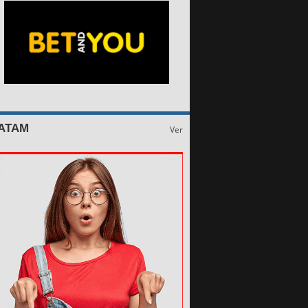
ATAM
Ver