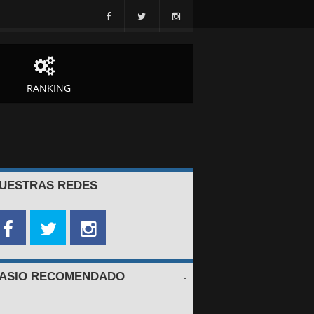
RANKING
UESTRAS REDES
ASIO RECOMENDADO
-