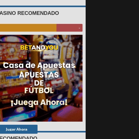
ASINO RECOMENDADO
-
Jugar Ahora
ECOMENDADO