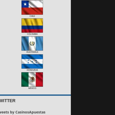
WITTER
weets by CasinosApuestas