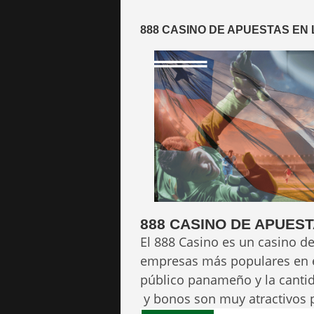
888 CASINO DE APUESTAS EN
888 CASINO DE APUEST
El 888 Casino es un casino d
empresas más populares en el
público panameño y la cantid
y bonos son muy atractivos p