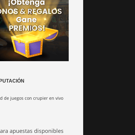
PUTACIÓN
d de juegos con crupier en vivo
ara apuestas disponibles