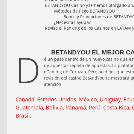
BETANDYOU Casino y le hemos otorgado un
Métodos de Pago BETANDYOU
Bonos y Promociones de BETANDYO
¿Necesitas ayuda?
Revisa el Ranking de los Casinos en LATAM 
D
BETANDYOU EL MEJOR CA
é un paso dentro de un nuevo casino que est
de apuestas repleta de apuestas. La platafor
eGaming de Curazao. Pero no dejes que esto
revisión del casino BetAndYou te mostrará qu
atención.
Canadá,
Estados Unidos,
México,
Uruguay,
Ecu
Guatemala,
Bolivia,
Panamá,
Perú,
Costa Rica,
Brasil.