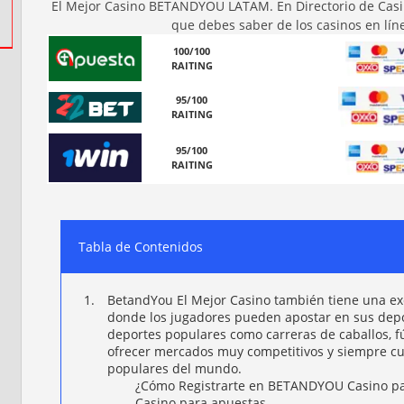
El Mejor Casino BETANDYOU LATAM. En Directorio de Casi
que debes saber de los casinos en lín
100/100
RAITING
95/100
RAITING
95/100
RAITING
Tabla de Contenidos
BetandYou El Mejor Casino también tiene una ex
donde los jugadores pueden apostar en sus depor
deportes populares como carreras de caballos, fú
ofrecer mercados muy competitivos y siempre cu
populares del mundo.
¿Cómo Registrarte en BETANDYOU Casino pa
Casino para apuestas