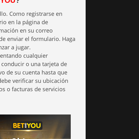
DYOU
?
llo. Como registrarse en
rio en la página de
irmación en su correo
de enviar el formulario. Haga
zar a jugar.
esentando cualquier
 conducir o una tarjeta de
ivo de su cuenta hasta que
ebe verificar su ubicación
 o facturas de servicios