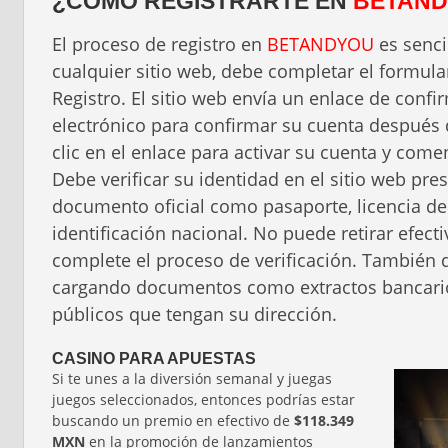
¿CÓMO REGISTRARTE EN
BETAN
El proceso de registro en
BETANDYOU
es senci
cualquier sitio web, debe completar el formula
Registro. El sitio web envía un enlace de conf
electrónico para confirmar su cuenta después 
clic en el enlace para activar su cuenta y comen
Debe verificar su identidad en el sitio web pr
documento oficial como pasaporte, licencia de
identificación nacional. No puede retirar efect
complete el proceso de verificación. También d
cargando documentos como extractos bancarios
públicos que tengan su dirección.
CASINO
PARA APUESTAS
Si te unes a la diversión semanal y juegas
juegos seleccionados, entonces podrías estar
buscando un premio en efectivo de
$118.349
MXN
en la promoción de lanzamientos