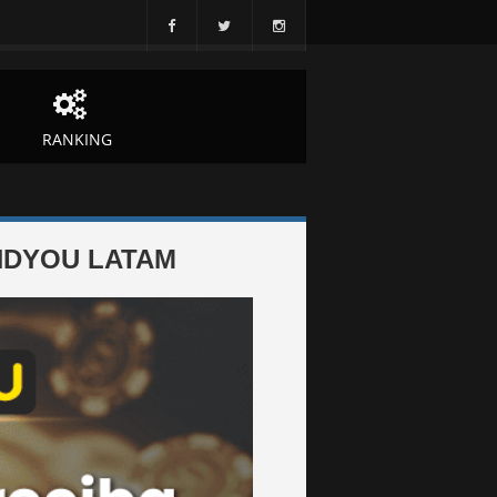
RANKING
NDYOU LATAM