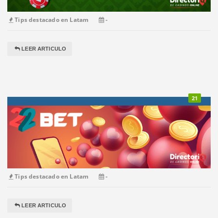
Tips destacado en Latam
-
LEER ARTICULO
21
Tips destacado en Latam
-
LEER ARTICULO