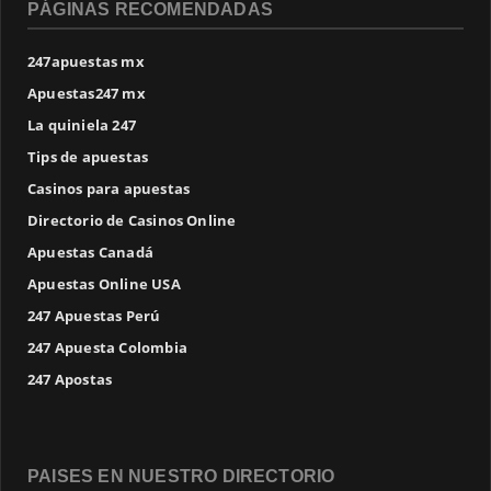
PÁGINAS RECOMENDADAS
247apuestas mx
Apuestas247 mx
La quiniela 247
Tips de apuestas
Casinos para apuestas
Directorio de Casinos Online
Apuestas Canadá
Apuestas Online USA
247 Apuestas Perú
247 Apuesta Colombia
247 Apostas
PAISES EN NUESTRO DIRECTORIO