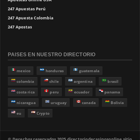
247 Apuestas Perú
247 Apuesta Colombia
247 Apostas
PAISES EN NUESTRO DIRECTORIO
mexico
honduras
guatemala
colombia
chile
argentina
brasil
costa rica
peru
ecuador
panama
nicaragua
uruguay
canada
Bolivia
eu
Crypto
© Derechos reservados 2025 directoriodecasinosonline sitio