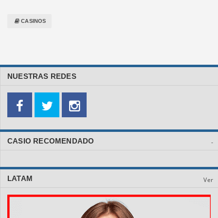
CASINOS
NUESTRAS REDES
CASIO RECOMENDADO
-
LATAM
Ver