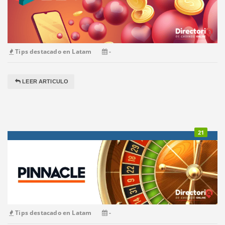
Tips destacado en Latam
-
LEER ARTICULO
21
Tips destacado en Latam
-