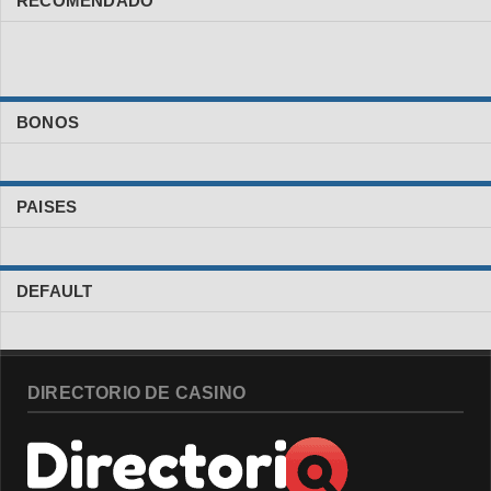
RECOMENDADO
BONOS
PAISES
DEFAULT
DIRECTORIO DE CASINO