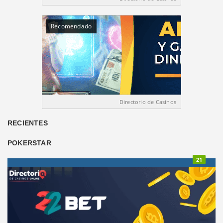
Recomendado
Directorio de Casinos
RECIENTES
POKERSTAR
21