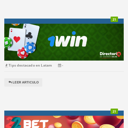
21
Tips destacado en Latam
-
LEER ARTICULO
21