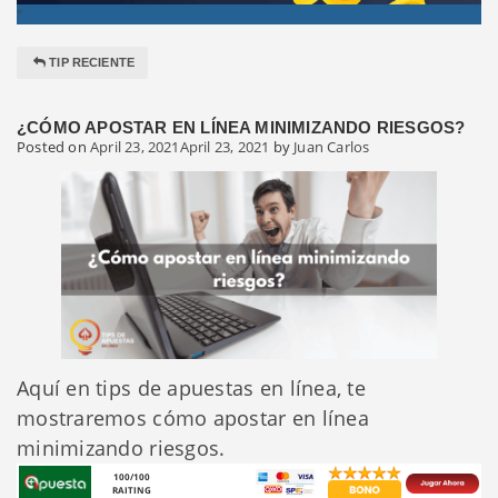
"
TIP RECIENTE
¿CÓMO APOSTAR EN LÍNEA MINIMIZANDO RIESGOS?
Posted on
April 23, 2021
April 23, 2021
by
Juan Carlos
Aquí en tips de apuestas en línea, te
mostraremos cómo apostar en línea
minimizando riesgos.
100/100
RAITING