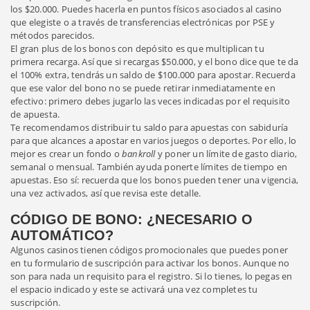
los $20.000. Puedes hacerla en puntos físicos asociados al casino
que elegiste o a través de transferencias electrónicas por PSE y
métodos parecidos.
El gran plus de los bonos con depósito es que multiplican tu
primera recarga. Así que si recargas $50.000, y el bono dice que te da
el 100% extra, tendrás un saldo de $100.000 para apostar. Recuerda
que ese valor del bono no se puede retirar inmediatamente en
efectivo: primero debes jugarlo las veces indicadas por el requisito
de apuesta.
Te recomendamos distribuir tu saldo para apuestas con sabiduría
para que alcances a apostar en varios juegos o deportes. Por ello, lo
mejor es crear un fondo o
bankroll
y poner un límite de gasto diario,
semanal o mensual. También ayuda ponerte límites de tiempo en
apuestas. Eso sí: recuerda que los bonos pueden tener una vigencia,
una vez activados, así que revisa este detalle.
CÓDIGO DE BONO: ¿NECESARIO O
AUTOMÁTICO?
Algunos casinos tienen códigos promocionales que puedes poner
en tu formulario de suscripción para activar los bonos. Aunque no
son para nada un requisito para el registro. Si lo tienes, lo pegas en
el espacio indicado y este se activará una vez completes tu
suscripción.