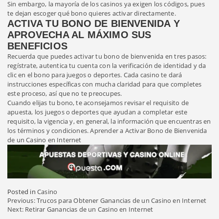
Sin embargo, la mayoría de los casinos ya exigen los códigos, pues
te dejan escoger qué bono quieres activar directamente.
ACTIVA TU BONO DE BIENVENIDA Y
APROVECHA AL MÁXIMO SUS
BENEFICIOS
Recuerda que puedes activar tu bono de bienvenida en tres pasos:
regístrate, autentica tu cuenta con la verificación de identidad y da
clic en el bono para juegos o deportes. Cada casino te dará
instrucciones específicas con mucha claridad para que completes
este proceso, así que no te preocupes.
Cuando elijas tu bono, te aconsejamos revisar el requisito de
apuesta, los juegos o deportes que ayudan a completar este
requisito, la vigencia y, en general, la información que encuentras en
los términos y condiciones. Aprender a Activar Bono de Bienvenida
de un Casino en Internet
Posted in
Casino
POST
Previous:
Trucos para Obtener Ganancias de un Casino en Internet
Next:
Retirar Ganancias de un Casino en Internet
NAVIGATION