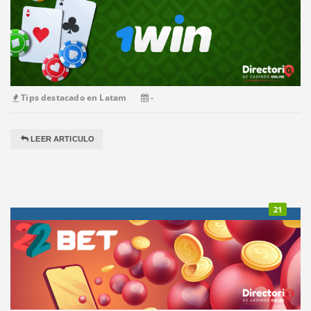
Tips destacado en Latam
-
LEER ARTICULO
21