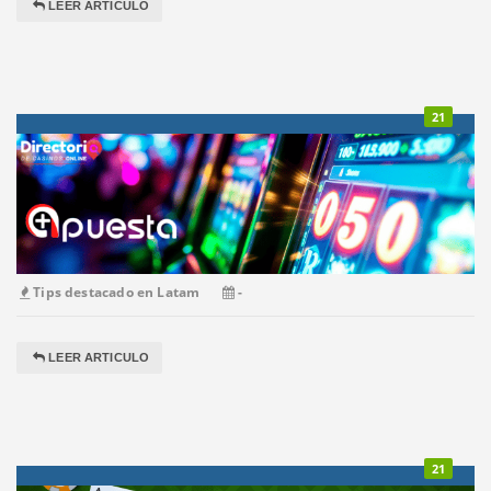
LEER ARTICULO
21
Tips destacado en Latam
-
LEER ARTICULO
21