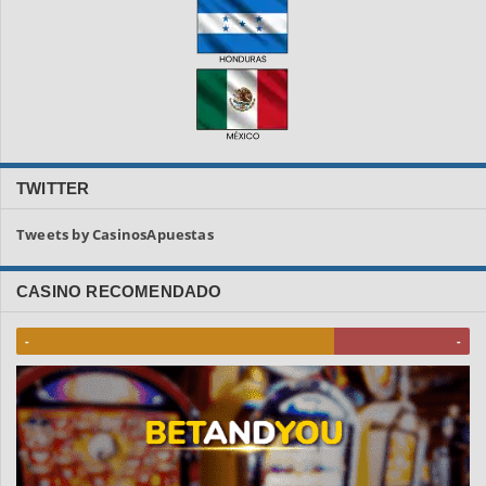
TWITTER
Tweets by CasinosApuestas
CASINO RECOMENDADO
-
-