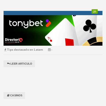
21
Tips destacado en Latam
-
LEER ARTICULO
CASINOS