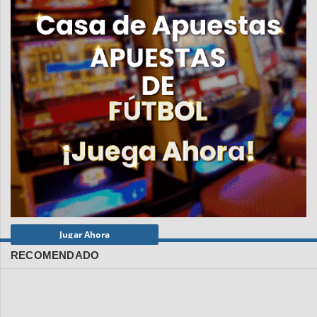
Jugar Ahora
RECOMENDADO