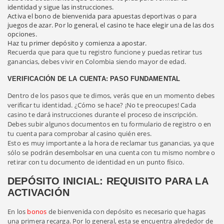
identidad y sigue las instrucciones.
Activa el bono de bienvenida para apuestas deportivas o para
juegos de azar. Por lo general, el casino te hace elegir una de las dos
opciones.
Haz tu primer depósito y comienza a apostar.
Recuerda que para que tu registro funcione y puedas retirar tus
ganancias, debes vivir en Colombia siendo mayor de edad.
VERIFICACIÓN DE LA CUENTA: PASO FUNDAMENTAL
Dentro de los pasos que te dimos, verás que en un momento debes
verificar tu identidad. ¿Cómo se hace? ¡No te preocupes! Cada
casino te dará instrucciones durante el proceso de inscripción.
Debes subir algunos documentos en tu formulario de registro o en
tu cuenta para comprobar al casino quién eres.
Esto es muy importante a la hora de reclamar tus ganancias, ya que
sólo se podrán desembolsar en una cuenta con tu mismo nombre o
retirar con tu documento de identidad en un punto físico.
DEPÓSITO INICIAL: REQUISITO PARA LA
ACTIVACIÓN
En los
bonos
de bienvenida con depósito es necesario que hagas
una primera recarga. Por lo general, esta se encuentra alrededor de