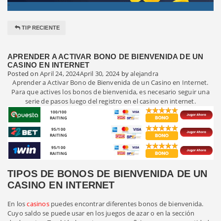
"
TIP RECIENTE
APRENDER A ACTIVAR BONO DE BIENVENIDA DE UN
CASINO EN INTERNET
Posted on
April 24, 2024
April 30, 2024
by
alejandra
Aprender a Activar Bono de Bienvenida de un Casino en Internet.
Para que actives los bonos de bienvenida, es necesario seguir una
serie de pasos luego del registro en el casino en internet.
100/100
RAITING
95/100
RAITING
95/100
RAITING
TIPOS DE BONOS DE BIENVENIDA DE UN
CASINO EN INTERNET
En los
casinos
puedes encontrar diferentes bonos de bienvenida.
Cuyo saldo se puede usar en los juegos de azar o en la sección