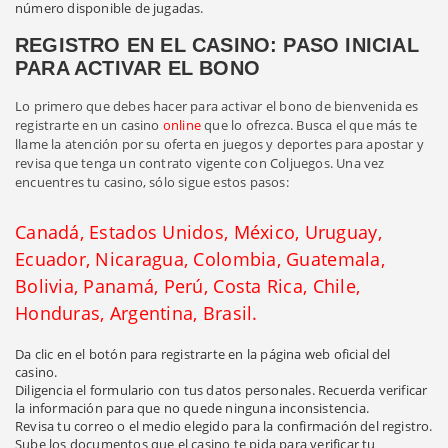
número disponible de jugadas.
REGISTRO EN EL CASINO: PASO INICIAL
PARA ACTIVAR EL BONO
Lo primero que debes hacer para activar el bono de bienvenida es
registrarte en un casino
online
que lo ofrezca. Busca el que más te
llame la atención por su oferta en juegos y deportes para apostar y
revisa que tenga un contrato vigente con Coljuegos. Una vez
encuentres tu casino, sólo sigue estos pasos:
Canadá,
Estados Unidos,
México,
Uruguay,
Ecuador,
Nicaragua,
Colombia,
Guatemala,
Bolivia,
Panamá,
Perú,
Costa Rica,
Chile,
Honduras,
Argentina,
Brasil.
Da clic en el botón para registrarte en la página web oficial del
casino.
Diligencia el formulario con tus datos personales. Recuerda verificar
la información para que no quede ninguna inconsistencia.
Revisa tu correo o el medio elegido para la confirmación del registro.
Sube los documentos que el casino te pida para verificar tu