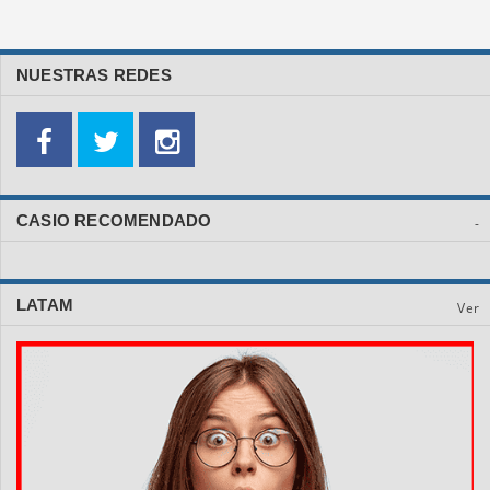
NUESTRAS REDES
CASIO RECOMENDADO
-
LATAM
Ver