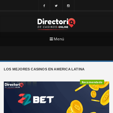
Menú
LOS MEJORES CASINOS EN AMERICA LATINA
Recomendado