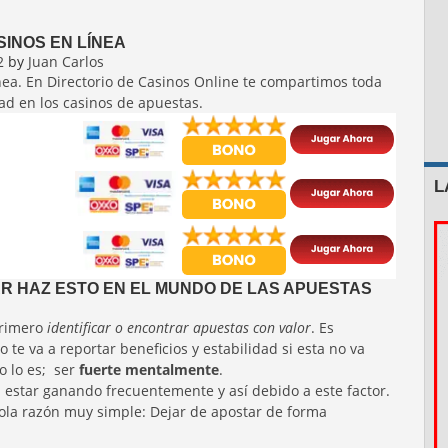
INOS EN LÍNEA
2
by
Juan Carlos
nea. En Directorio de Casinos Online te compartimos toda
ad en los casinos de apuestas.
L
R HAZ ESTO EN EL MUNDO DE LAS APUESTAS
primero
identificar o encontrar apuestas con valor
. Es
te va a reportar beneficios y estabilidad si esta no va
o lo es; ser
fuerte mentalmente
.
estar ganando frecuentemente y así debido a este factor.
ola razón muy simple: Dejar de apostar de forma