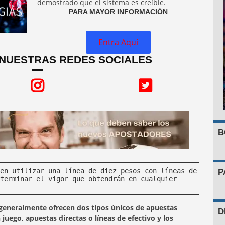
demostrado que el sistema es creíble.
PARA MAYOR INFORMACIÓN
Entra Aquí
 NUESTRAS REDES SOCIALES
B
en utilizar una línea de diez pesos con líneas de 
P
terminar el vigor que obtendrán en cualquier 
 generalmente ofrecen dos tipos únicos de apuestas
D
juego, apuestas directas o líneas de efectivo y los