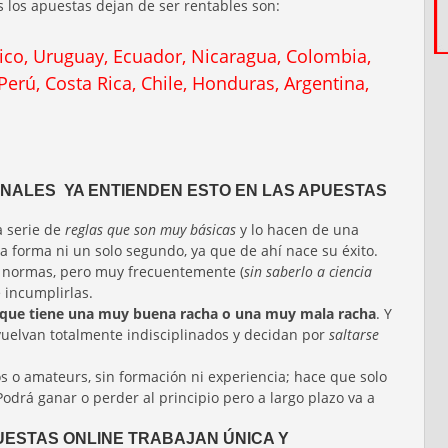
s los apuestas dejan de ser rentables son:
ico,
Uruguay,
Ecuador,
Nicaragua,
Colombia,
Perú,
Costa Rica,
Chile,
Honduras,
Argentina,
NALES YA ENTIENDEN ESTO EN LAS APUESTAS
a serie de
reglas que son muy básicas
y lo hacen de una
a forma ni un solo segundo, ya que de ahí nace su éxito.
s normas, pero muy frecuentemente (
sin saberlo a ciencia
e incumplirlas.
 que tiene una muy buena racha o una muy mala racha
. Y
uelvan totalmente indisciplinados y decidan por
saltarse
s o amateurs, sin formación ni experiencia; hace que solo
odrá ganar o perder al principio pero a largo plazo va a
UESTAS ONLINE TRABAJAN ÚNICA Y