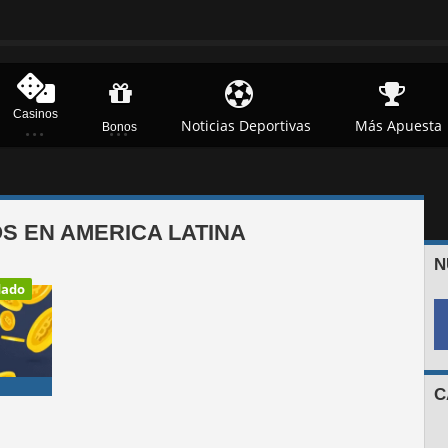
Casinos
Noticias Deportivas
Más Apuesta
Bonos
S EN AMERICA LATINA
N
ado
C