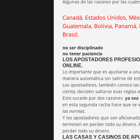
Algunas de las razones por las cuale
Canadá,
Estados Unidos,
Méx
Guatemala,
Bolivia,
Panamá,
Brasil.
no ser disciplinado
no tener paciencia
LOS APOSTADORES PROFESIO
ONLINE.
Lo importante que es ajustarse a un
manera automática sin salirse de est
Los apostadores, también conoce la
cierta
), deciden saltarse esas reglas 
Esto sucede por dos razones:
ya sea
en esta segunda racha hace que se v
las normas
.
Y los apostadores que son aficionado
terminen en perder todo su dinero. P
perder todo su dinero.
LAS CASAS Y CASINOS DE AP