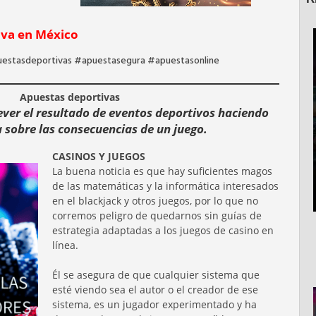
iva en México
estasdeportivas #apuestasegura #apuestasonline
Apuestas deportivas
ever el resultado de eventos deportivos haciendo
 sobre las consecuencias de un juego.
CASINOS Y JUEGOS
La buena noticia es que hay suficientes magos
de las matemáticas y la informática interesados
en el blackjack y otros juegos, por lo que no
corremos peligro de quedarnos sin guías de
estrategia adaptadas a los juegos de casino en
línea.
Él se asegura de que cualquier sistema que
esté viendo sea el autor o el creador de ese
sistema, es un jugador experimentado y ha