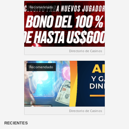
Recomendado
Directorio de Casinos
Recomendado
Directorio de Casinos
RECIENTES