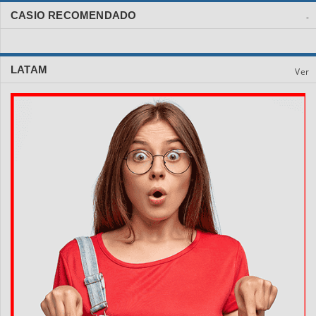
CASIO RECOMENDADO
-
LATAM
Ver