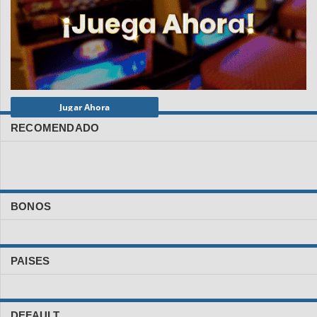
Jugar Ahora
RECOMENDADO
BONOS
PAISES
DEFAULT