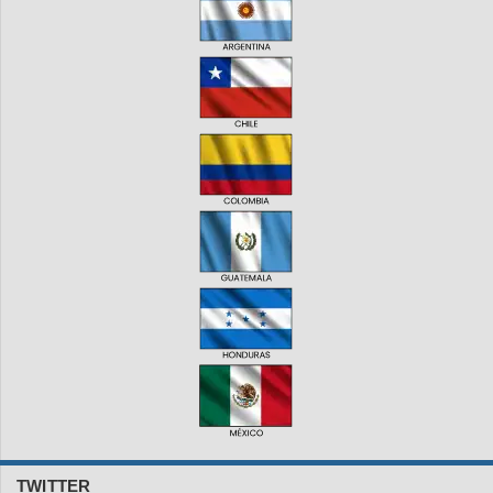
TWITTER