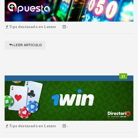
Tips destacado en Latam
-
LEER ARTICULO
21
Tips destacado en Latam
-