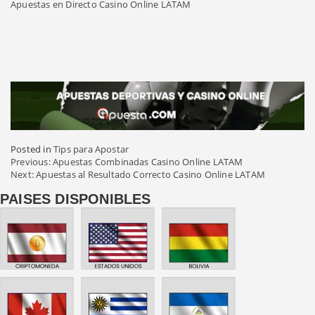
Apuestas en Directo Casino Online LATAM
Posted in
Tips para Apostar
POST
Previous:
Apuestas Combinadas Casino Online LATAM
Next:
Apuestas al Resultado Correcto Casino Online LATAM
NAVIGATION
PAISES DISPONIBLES