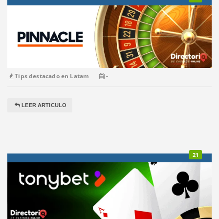
Tips destacado en Latam
-
LEER ARTICULO
21