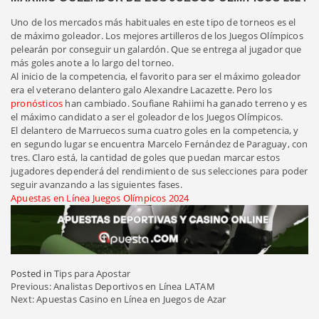
Uno de los mercados más habituales en este tipo de torneos es el
de máximo goleador. Los mejores artilleros de los Juegos Olímpicos
pelearán por conseguir un galardón. Que se entrega al jugador que
más goles anote a lo largo del torneo.
Al inicio de la competencia, el favorito para ser el máximo goleador
era el veterano delantero galo Alexandre Lacazette. Pero los
pronósticos
han cambiado. Soufiane Rahiimi ha ganado terreno y es
el máximo candidato a ser el goleador de los Juegos Olímpicos.
El delantero de Marruecos suma cuatro goles en la competencia, y
en segundo lugar se encuentra Marcelo Fernández de Paraguay, con
tres. Claro está, la cantidad de goles que puedan marcar estos
jugadores dependerá del rendimiento de sus selecciones para poder
seguir avanzando a las siguientes fases.
Apuestas en Línea Juegos Olímpicos 2024
Posted in
Tips para Apostar
POST
Previous:
Analistas Deportivos en Línea LATAM
Next:
Apuestas Casino en Línea en Juegos de Azar
NAVIGATION