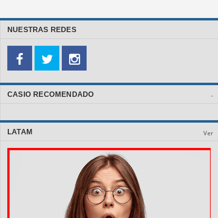
NUESTRAS REDES
CASIO RECOMENDADO
-
LATAM
Ver