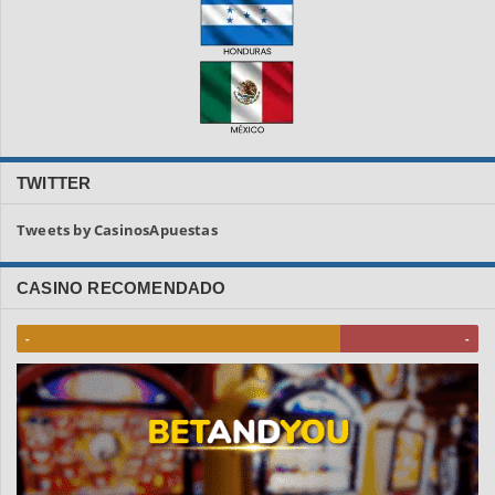
TWITTER
Tweets by CasinosApuestas
CASINO RECOMENDADO
-
-