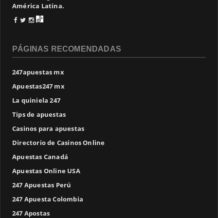
América Latina.
PÁGINAS RECOMENDADAS
247apuestas mx
Apuestas247 mx
La quiniela 247
Tips de apuestas
Casinos para apuestas
Directorio de Casinos Online
Apuestas Canadá
Apuestas Online USA
247 Apuestas Perú
247 Apuesta Colombia
247 Apostas