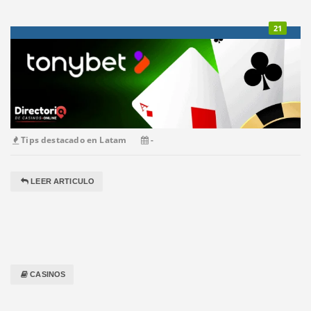
21
Tips destacado en Latam
-
LEER ARTICULO
CASINOS