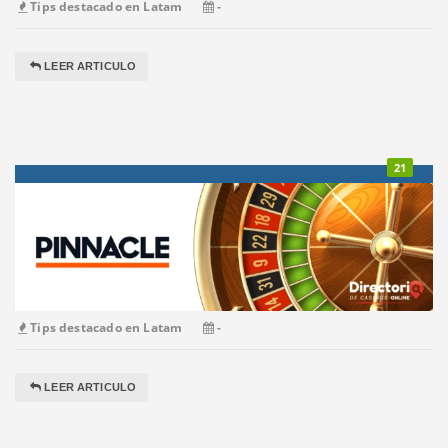
Tips destacado en Latam
-
LEER ARTICULO
21
Tips destacado en Latam
-
LEER ARTICULO