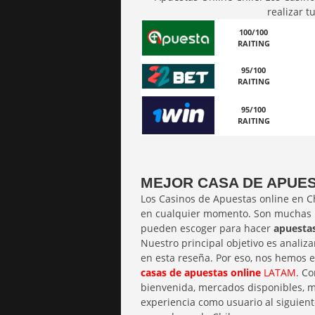
realizar 
100/100
RAITING
95/100
RAITING
95/100
RAITING
MEJOR CASA DE APUES
Los Casinos de Apuestas online en Ch
en cualquier momento. Son muchas la
pueden escoger para hacer
apuestas
Nuestro principal objetivo es analiz
en esta reseña. Por eso, nos hemos e
casas de apuestas online
LATAM
. C
bienvenida, mercados disponibles, mo
experiencia como usuario al siguiente