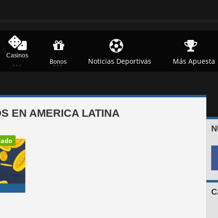
Casinos
Noticias Deportivas
Más Apuesta
Bonos
S EN AMERICA LATINA
N
ado
C