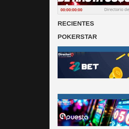
Directorio d
00:00:00:00
RECIENTES
POKERSTAR