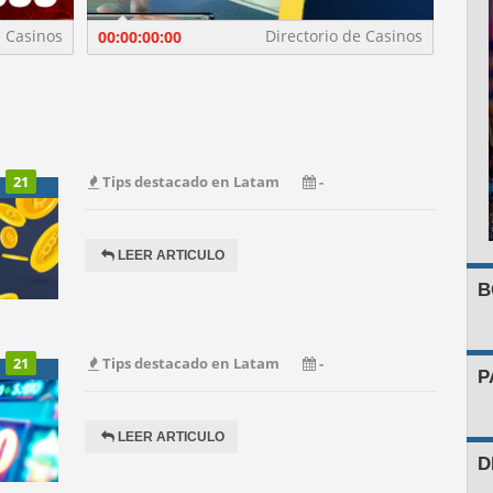
e Casinos
Directorio de Casinos
00:00:00:00
21
Tips destacado en Latam
-
LEER ARTICULO
B
21
Tips destacado en Latam
-
P
LEER ARTICULO
D