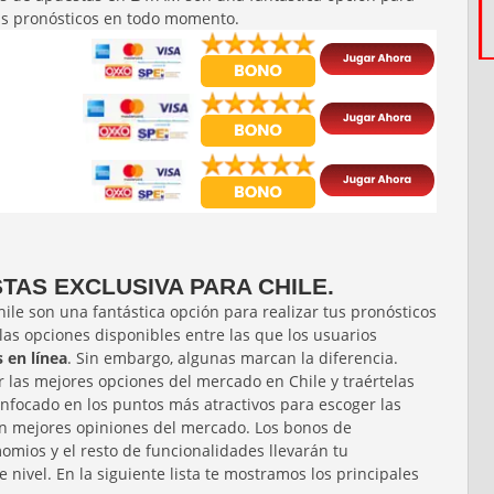
tus pronósticos en todo momento.
TAS EXCLUSIVA PARA CHILE.
ile son una fantástica opción para realizar tus pronósticos
s opciones disponibles entre las que los usuarios
 en línea
. Sin embargo, algunas marcan la diferencia.
ar las mejores opciones del mercado en Chile y traértelas
nfocado en los puntos más atractivos para escoger las
on mejores opiniones del mercado. Los bonos de
mios y el resto de funcionalidades llevarán tu
 nivel. En la siguiente lista te mostramos los principales