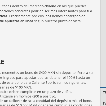
ilitadas dentro del mercado
chileno
en las que puedes
s opciones concretas podrían ser más interesantes para ti a
tivas
. Precisamente por ello, nos hemos encargado de
de apuestas en línea
según nuestro punto de vista.
LE
s momentos un bono de $400 MXN sin depósito. Pero, a su
mer ingreso para apostar podrás obtener el 100% hasta un
de este bono para Caliente Sports son los siguientes:
izar es de $100 MXN.
pósito deben cumplirse en un plazo de 7 días.
T
tilizarse en momios -200 a positivo.
lir un Rollover de 3x la cantidad del depósito más el bono.
T
irar es de $10.000 MXN y deberás cumplir las condiciones