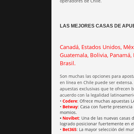
operadores de Chile.
LAS MEJORES CASAS DE APUE
Canadá,
Estados Unidos,
Méx
Guatemala,
Bolivia,
Panamá,
Brasil.
Son muchas las opciones para apostar
en línea en Chile puede ser extensa
apuestas exclusivas que te ofrecen 
acuerdo con la legalidad latinoameri
•
Codere
: Ofrece muchas apuestas L
•
Betway
: Casa con fuerte presencia
momios.
•
Novibet
: Una de las nuevas casas d
logrado posicionar fuertemente en el
•
Bet365
: La mayor selección del mu