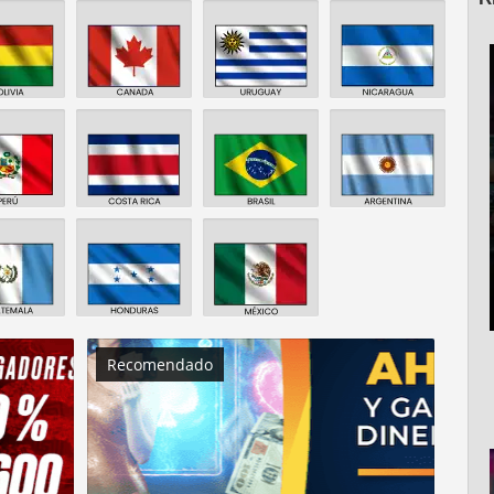
Recomendado