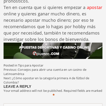
pronósticos.
Ten en cuenta que si quieres empezar a
apostar
online y quieres ganar mucho dinero, es
necesario apostar mucho dinero; por eso te
recomendamos que lo hagas por hobby más
que por necesidad, también te recomendamos
investigar sobre los bonos de bienvenida.
Posted in
Tips para Apostar
POST
Previous:
Consejos para abrir una cuenta en un casino de
Latinoamérica
NAVIGATION
Next:
¿Cómo apostar en la categoría primera A de fútbol de
Colombia?
LEAVE A REPLY
Your email address will not be published.
Required fields are marked
*