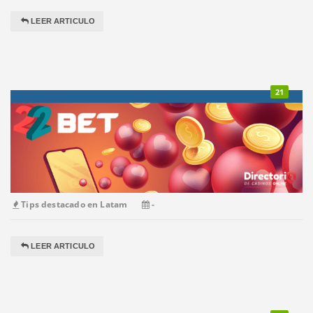
LEER ARTICULO
21
Tips destacado en Latam
-
LEER ARTICULO