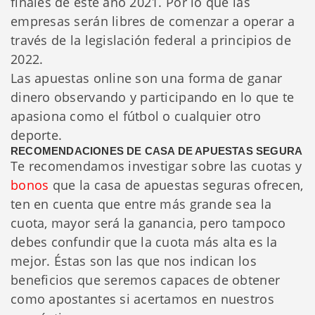
finales de este año 2021. Por lo que las
empresas serán libres de comenzar a operar a
través de la legislación federal a principios de
2022.
Las apuestas online son una forma de ganar
dinero observando y participando en lo que te
apasiona como el fútbol o cualquier otro
deporte.
RECOMENDACIONES DE CASA DE APUESTAS SEGURA
Te recomendamos investigar sobre las cuotas y
bonos
que la casa de apuestas seguras ofrecen,
ten en cuenta que entre más grande sea la
cuota, mayor será la ganancia, pero tampoco
debes confundir que la cuota más alta es la
mejor. Éstas son las que nos indican los
beneficios que seremos capaces de obtener
como apostantes si acertamos en nuestros