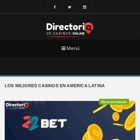
Menú
LOS MEJORES CASINOS EN AMERICA LATINA
Recomendado