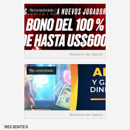
Recomendado
Directorio de Casinos
Recomendado
Directorio de Casinos
RECIENTES