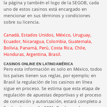
la página y también el logo de la SEGOB, cada
uno de estos casinos está encargado en
mencionar en sus términos y condiciones
sobre su licencia.
Canadá,
Estados Unidos,
México,
Uruguay,
Ecuador,
Nicaragua,
Colombia,
Guatemala,
Bolivia,
Panamá,
Perú,
Costa Rica,
Chile,
Honduras,
Argentina,
Brasil.
CASINOS ONLINE EN LATINOAMÉRICA
Pero esta información es solo en México, todos
los países tienen sus reglas, por ejemplo; en
Brasil la regulación de los casinos en línea
sigue en proceso. Se estima que esta etapa de
regulación de apuestas deportivas y el proceso
de concesión y autorización, estará completo a