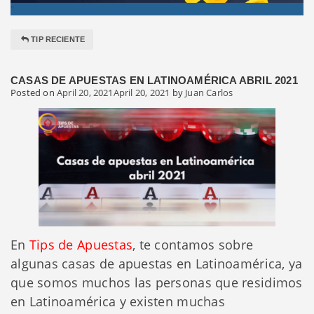
"
TIP RECIENTE
CASAS DE APUESTAS EN LATINOAMÉRICA ABRIL 2021
Posted on
April 20, 2021
April 20, 2021
by
Juan Carlos
En
Tips de Apuestas
, te contamos sobre
algunas casas de apuestas en Latinoamérica, ya
que somos muchos las personas que residimos
en Latinoamérica y existen muchas