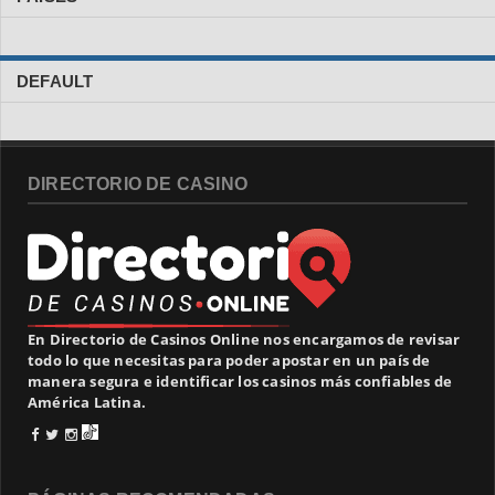
DEFAULT
DIRECTORIO DE CASINO
En Directorio de Casinos Online nos encargamos de revisar
todo lo que necesitas para poder apostar en un país de
manera segura e identificar los casinos más confiables de
América Latina.