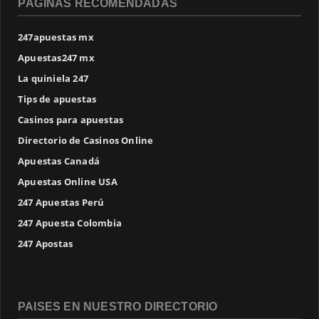
PÁGINAS RECOMENDADAS
247apuestas mx
Apuestas247 mx
La quiniela 247
Tips de apuestas
Casinos para apuestas
Directorio de Casinos Online
Apuestas Canadá
Apuestas Online USA
247 Apuestas Perú
247 Apuesta Colombia
247 Apostas
PAISES EN NUESTRO DIRECTORIO