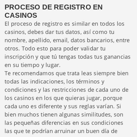
PROCESO DE REGISTRO EN
CASINOS
El proceso de registro es similar en todos los
casinos, debes dar tus datos, así como tu
nombre, apellido, email, datos bancarios, entre
otros. Todo esto para poder validar tu
inscripción y que tú tengas todas tus ganancias
en su tiempo y lugar.
Te recomendamos que trata leas siempre bien
todas las indicaciones, los términos y
condiciones y las restricciones de cada uno de
los casinos en los que quieras jugar, porque
cada uno es diferente y sus reglas varían. Si
bien muchos tienen algunas similitudes, son
las pequeñas diferencias en sus condiciones
las que te podrían arruinar un buen día de