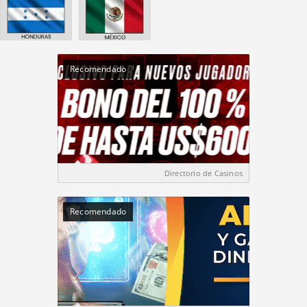
Recomendado
Directorio de Casinos
Recomendado