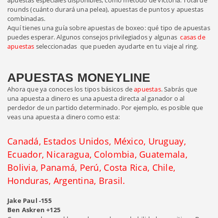
rounds (cuánto durará una pelea), apuestas de puntos y apuestas
combinadas.
Aquí tienes una guía sobre apuestas de boxeo: qué tipo de apuestas
puedes esperar. Algunos consejos privilegiados y algunas
casas de
apuestas
seleccionadas que pueden ayudarte en tu viaje al ring.
APUESTAS MONEYLINE
Ahora que ya conoces los tipos básicos de
apuestas
. Sabrás que
una apuesta a dinero es una apuesta directa al ganador o al
perdedor de un partido determinado. Por ejemplo, es posible que
veas una apuesta a dinero como esta:
Canadá,
Estados Unidos,
México,
Uruguay,
Ecuador,
Nicaragua,
Colombia,
Guatemala,
Bolivia,
Panamá,
Perú,
Costa Rica,
Chile,
Honduras,
Argentina,
Brasil.
Jake Paul -155
Ben Askren +125