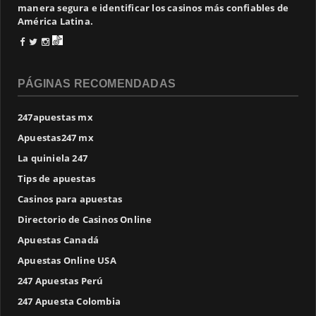
manera segura e identificar los casinos más confiables de
América Latina.
PÁGINAS RECOMENDADAS
247apuestas mx
Apuestas247 mx
La quiniela 247
Tips de apuestas
Casinos para apuestas
Directorio de Casinos Online
Apuestas Canadá
Apuestas Online USA
247 Apuestas Perú
247 Apuesta Colombia