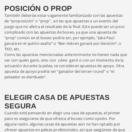
POSICIÓN O PROP
También deberías estar vagamente familiarizado con las apuestas
de “proposición” o “prop” , en las que apuestas a un evento del
juego que no afecta el resultado de la final. Esto puede ser un poco
complicado con las apuestas de boxeo, ya que una apuesta de
“prop” común en el boxeo podría ser, por ejemplo, “Jake Paul
ganará en el quinto asalto” o “Ben Askren ganará por decisión”, o
TKO, etc.
Como las apuestas mencionadas anteriormente no tienen nada que
ver con quién ganó, sino con
cómo
ganó o con un momento de la
actuación durante la pelea, se consideran apuestas de apoyo. Otra
apuesta de apoyo podría ser “ganador del tercer round” o “el
peleador es derribado”.
ELEGIR CASA DE APUESTAS
SEGURA
Cuando esté pensando en elegir una casa de apuestas, el primer
paso es asegurarse de que ofrezca el boxeo como opción. Por
alguna razón, algunas casas de apuestas aún no han optado por
ofrecer apuestas en peleas profesionales, así que asegúrese de que