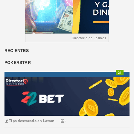
Directorio de Casinos
RECIENTES
POKERSTAR
21
Tips destacado en Latam
-