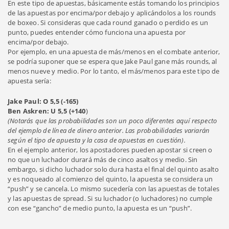
En este tipo de apuestas, básicamente estás tomando los principios
de las apuestas por encima/por debajo y aplicándolos a los rounds
de boxeo. Si consideras que cada round ganado o perdido es un
punto, puedes entender cómo funciona una apuesta por
encima/por debajo.
Por ejemplo, en una apuesta de más/menos en el combate anterior,
se podría suponer que se espera que Jake Paul gane más rounds, al
menos nueve y medio. Por lo tanto, el más/menos para este tipo de
apuesta sería:
Jake Paul: O 5,5 (-165)
Ben Askren: U 5,5 (+140
)
(Notarás que las probabilidades son un poco diferentes aquí respecto
del ejemplo de línea de dinero anterior. Las probabilidades variarán
según el tipo de apuesta y la casa de apuestas en cuestión).
En el ejemplo anterior, los apostadores pueden apostar si creen o
no que un luchador durará más de cinco asaltos y medio. Sin
embargo, si dicho luchador solo dura hasta el final del quinto asalto
y es noqueado al comienzo del quinto, la apuesta se considera un
“push” y se cancela. Lo mismo sucedería con las apuestas de totales
y las apuestas de spread. Si su luchador (o luchadores) no cumple
con ese “gancho” de medio punto, la apuesta es un “push”.