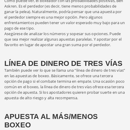
Como puede ver, el boxeador con las probabilidades positivas, Ben
Askren. Es el perdedor (es decir, tiene menos probabilidades de
ganar la pelea). Naturalmente, podría pensar que una apuesta por
el perdedor siempre es una mejor opción. Pero algunos
enfrentamientos pueden tener un valor esperado muy bajo para un
pago de ese tipo.
Asegúrese de analizar los números y sopesar sus opciones. Puede
que sea mejor realizar algunas apuestas paralelas. Y apostar por el
favorito en lugar de apostar una gran suma por el perdedor.
LÍNEA DE DINERO DE TRES VÍAS
También puede ver lo que se llama una “línea de dinero de tres vías”
en las apuestas de boxeo. Básicamente, se ofrece una tercera
opción de pago si el combate termina en empate. Una ocasión poco
común en el boxeo, la línea de dinero de tres vías ofrece esa tercera
opción de apuesta. Si los apostadores quieren probar suerte en una
apuesta de alto riesgo y alta recompensa.
APUESTA AL MÁS/MENOS
BOXEO