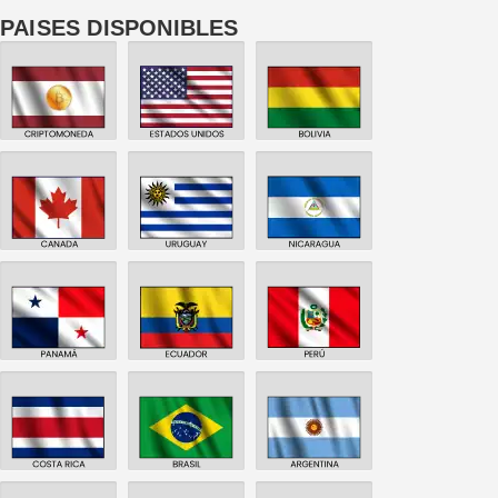
PAISES DISPONIBLES