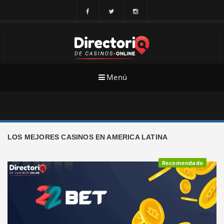
Menú
LOS MEJORES CASINOS EN AMERICA LATINA
Recomendado