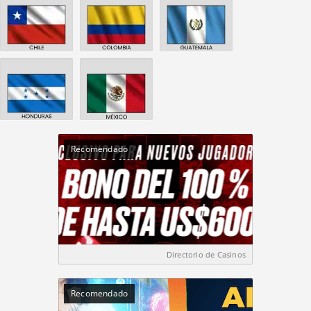
Recomendado
Directorio de Casinos
Recomendado