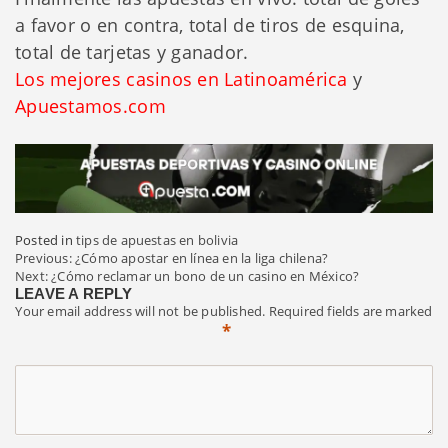
a favor o en contra, total de tiros de esquina,
total de tarjetas y ganador.
Los mejores casinos en Latinoamérica
y
Apuestamos.com
Posted in
tips de apuestas en bolivia
POST
Previous:
¿Cómo apostar en línea en la liga chilena?
Next:
¿Cómo reclamar un bono de un casino en México?
NAVIGATION
LEAVE A REPLY
Your email address will not be published.
Required fields are marked
*