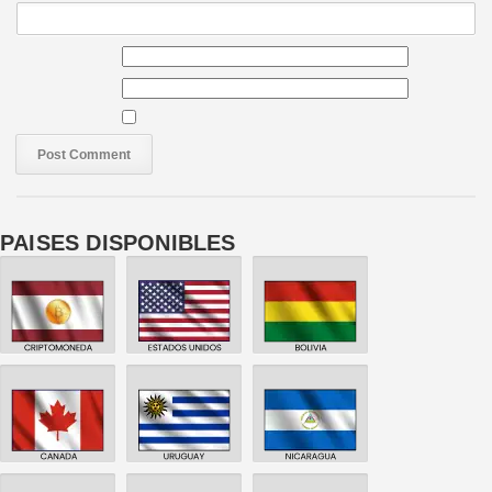
PAISES DISPONIBLES