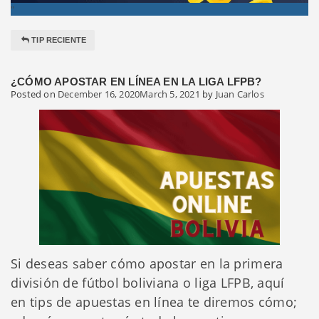
"
TIP RECIENTE
¿CÓMO APOSTAR EN LÍNEA EN LA LIGA LFPB?
Posted on
December 16, 2020
March 5, 2021
by
Juan Carlos
Si deseas saber cómo apostar en la primera
división de fútbol boliviana o liga LFPB, aquí
en tips de apuestas en línea te diremos cómo;