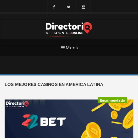
Menú
LOS MEJORES CASINOS EN AMERICA LATINA
Recomendado