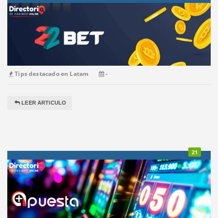
Tips destacado en Latam
-
LEER ARTICULO
21