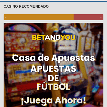
CASINO RECOMENDADO
-
-