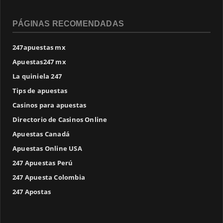
PÁGINAS RECOMENDADAS
247apuestas mx
Apuestas247 mx
La quiniela 247
Tips de apuestas
Casinos para apuestas
Directorio de Casinos Online
Apuestas Canadá
Apuestas Online USA
247 Apuestas Perú
247 Apuesta Colombia
247 Apostas