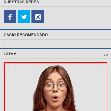
NUESTRAS REDES
CASIO RECOMENDADO
-
LATAM
Ver