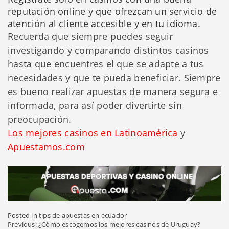
reputación online y que ofrezcan un servicio de
atención al cliente accesible y en tu idioma.
Recuerda que siempre puedes seguir
investigando y comparando distintos casinos
hasta que encuentres el que se adapte a tus
necesidades y que te pueda beneficiar. Siempre
es bueno realizar apuestas de manera segura e
informada, para así poder divertirte sin
preocupación.
Los mejores casinos en Latinoamérica
y
Apuestamos.com
Posted in
tips de apuestas en ecuador
POST
Previous:
¿Cómo escogemos los mejores casinos de Uruguay?