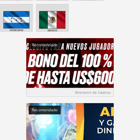
Recomendado
Directorio de Casinos
Recomendado