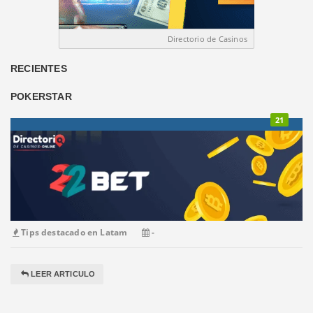
Directorio de Casinos
RECIENTES
POKERSTAR
21
Tips destacado en Latam
-
LEER ARTICULO