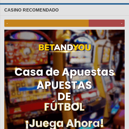
CASINO RECOMENDADO
-
-