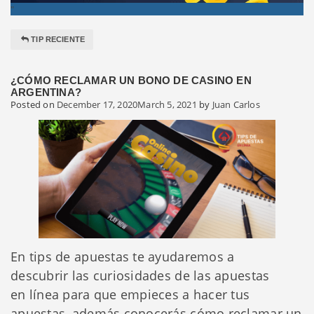
"
TIP RECIENTE
¿CÓMO RECLAMAR UN BONO DE CASINO EN
ARGENTINA?
Posted on
December 17, 2020
March 5, 2021
by
Juan Carlos
En tips de apuestas te ayudaremos a
descubrir las curiosidades de las apuestas
en línea para que empieces a hacer tus
apuestas, además conocerás cómo reclamar un