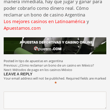
manera inmediata, hay que jugar y ganar para
poder cobrarlo como dinero real. Cómo
reclamar un bono de casino Argentina
Los mejores casinos en Latinoamérica
y
Apuestamos.com
Posted in
tips de apuestas en argentina
POST
Previous:
¿Cómo reclamar un bono de un casino en México?
Next:
Métodos de pago en los casinos México
NAVIGATION
LEAVE A REPLY
Your email address will not be published.
Required fields are marked
*