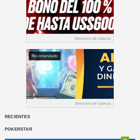
Directorio de Casinos
Recomendado
Directorio de Casinos
RECIENTES
POKERSTAR
21