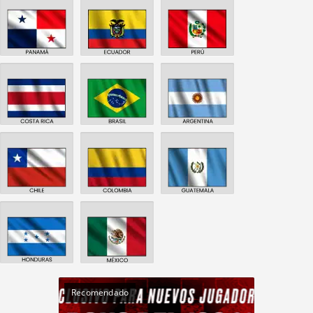
Recomendado