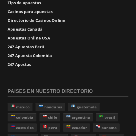
Tips de apuestas
Casinos para apuestas
Directorio de Casinos Online
Apuestas Canadá
Apuestas Online USA
247 Apuestas Perú
247 Apuesta Colombia
247 Apostas
PAISES EN NUESTRO DIRECTORIO
mexico
honduras
guatemala
colombia
chile
argentina
brasil
costa rica
peru
ecuador
panama