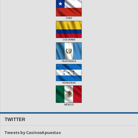
TWITTER
Tweets by CasinosApuestas