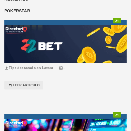
POKERSTAR
21
Tips destacado en Latam
-
LEER ARTICULO
21