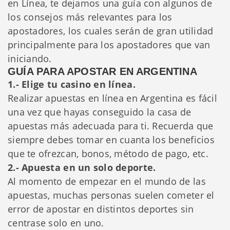
en Línea, te dejamos una guía con algunos de
los consejos más relevantes para los
apostadores, los cuales serán de gran utilidad
principalmente para los apostadores que van
iniciando.
GUÍA PARA APOSTAR EN ARGENTINA
1.- Elige tu casino en línea.
Realizar apuestas en línea en Argentina es fácil
una vez que hayas conseguido la casa de
apuestas más adecuada para ti. Recuerda que
siempre debes tomar en cuanta los beneficios
que te ofrezcan, bonos, método de pago, etc.
2.- Apuesta en un solo deporte.
Al momento de empezar en el mundo de las
apuestas, muchas personas suelen cometer el
error de apostar en distintos deportes sin
centrase solo en uno.