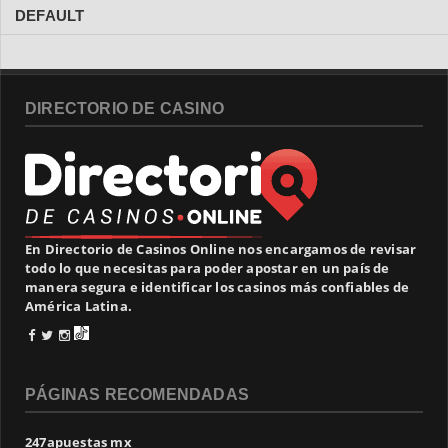
DEFAULT
DIRECTORIO DE CASINO
En Directorio de Casinos Online nos encargamos de revisar
todo lo que necesitas para poder apostar en un país de
manera segura e identificar los casinos más confiables de
América Latina.
PÁGINAS RECOMENDADAS
247apuestas mx