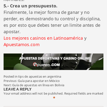
5.- Crea un presupuesto.
Finalmente, la mejor forma de ganar y no
perder, es demostrando tu control y disciplina,
es por esto que debes tener un limite antes de
apostar.
Los mejores casinos en Latinoamérica
y
Apuestamos.com
Posted in
tips de apuestas en argentina
POST
Previous:
Guía para apostar en México
Next:
Guía de apuestas en línea en Bolivia
NAVIGATION
LEAVE A REPLY
Your email address will not be published.
Required fields are marked
*