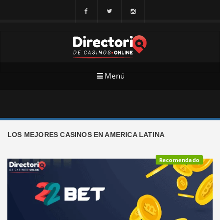
Menú
LOS MEJORES CASINOS EN AMERICA LATINA
Recomendado