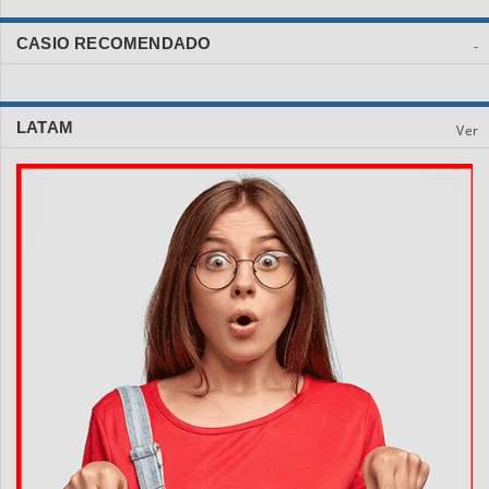
CASIO RECOMENDADO
-
LATAM
Ver