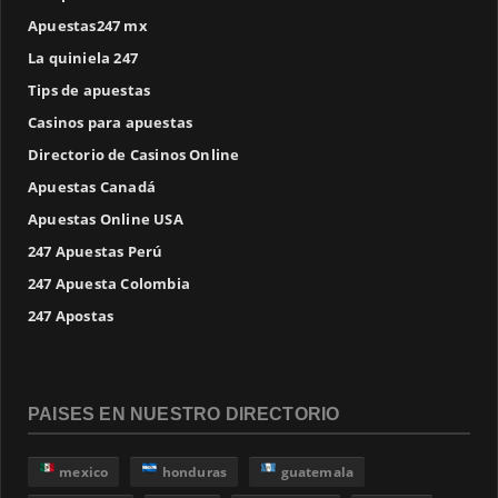
Apuestas247 mx
La quiniela 247
Tips de apuestas
Casinos para apuestas
Directorio de Casinos Online
Apuestas Canadá
Apuestas Online USA
247 Apuestas Perú
247 Apuesta Colombia
247 Apostas
PAISES EN NUESTRO DIRECTORIO
mexico
honduras
guatemala