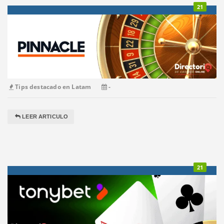
21
Tips destacado en Latam
-
LEER ARTICULO
21