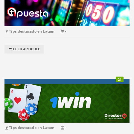
Tips destacado en Latam
-
LEER ARTICULO
21
Tips destacado en Latam
-