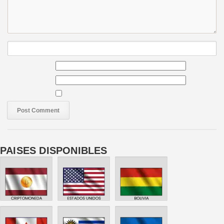
PAISES DISPONIBLES