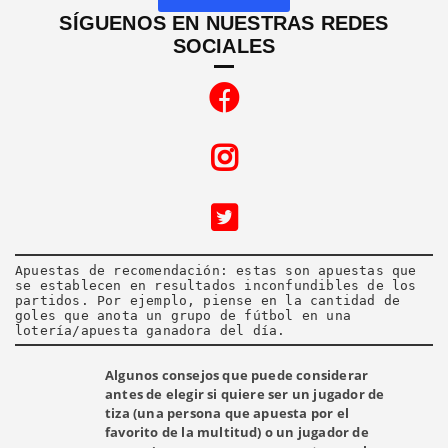
SÍGUENOS EN NUESTRAS REDES
SOCIALES
Apuestas de recomendación: estas son apuestas que 
se establecen en resultados inconfundibles de los 
partidos. Por ejemplo, piense en la cantidad de 
goles que anota un grupo de fútbol en una 
lotería/apuesta ganadora del día.
Algunos consejos que puede considerar
antes de elegir si quiere ser un jugador de
tiza (una persona que apuesta por el
favorito de la multitud) o un jugador de