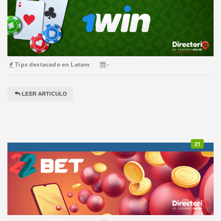
Tips destacado en Latam
-
LEER ARTICULO
21