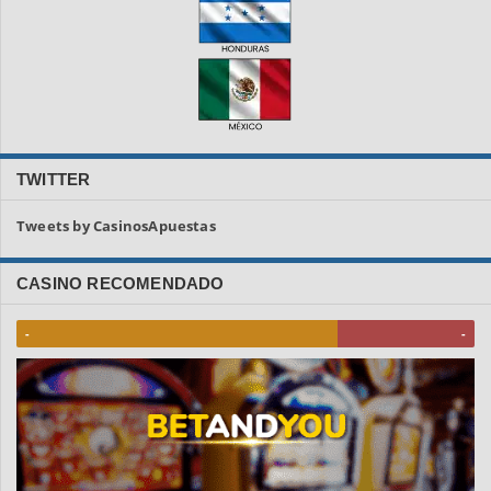
TWITTER
Tweets by CasinosApuestas
CASINO RECOMENDADO
-
-