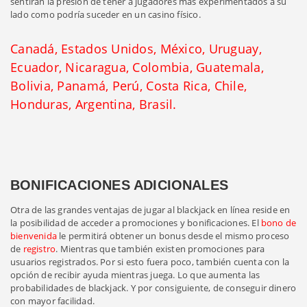
sentirán la presión de tener a jugadores más experimentados a su
lado como podría suceder en un casino físico.
Canadá,
Estados Unidos,
México,
Uruguay,
Ecuador,
Nicaragua,
Colombia,
Guatemala,
Bolivia,
Panamá,
Perú,
Costa Rica,
Chile,
Honduras,
Argentina,
Brasil.
BONIFICACIONES ADICIONALES
Otra de las grandes ventajas de jugar al blackjack en línea reside en
la posibilidad de acceder a promociones y bonificaciones. El
bono de
bienvenida
le permitirá obtener un bonus desde el mismo proceso
de
registro
. Mientras que también existen promociones para
usuarios registrados. Por si esto fuera poco, también cuenta con la
opción de recibir ayuda mientras juega. Lo que aumenta las
probabilidades de blackjack. Y por consiguiente, de conseguir dinero
con mayor facilidad.