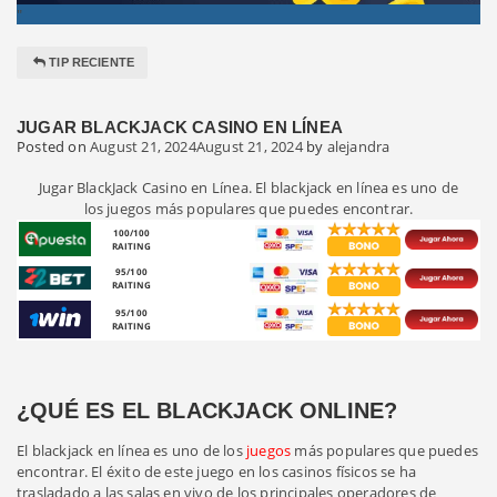
"
TIP RECIENTE
JUGAR BLACKJACK CASINO EN LÍNEA
Posted on
August 21, 2024
August 21, 2024
by
alejandra
Jugar BlackJack Casino en Línea. El blackjack en línea es uno de
los juegos más populares que puedes encontrar.
100/100
RAITING
95/100
RAITING
95/100
RAITING
¿QUÉ ES EL BLACKJACK ONLINE?
El blackjack en línea es uno de los
juegos
más populares que puedes
encontrar. El éxito de este juego en los casinos físicos se ha
trasladado a las salas en vivo de los principales operadores de