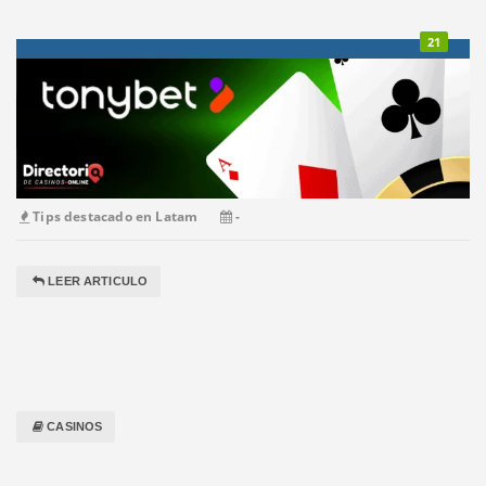
21
Tips destacado en Latam
-
LEER ARTICULO
CASINOS