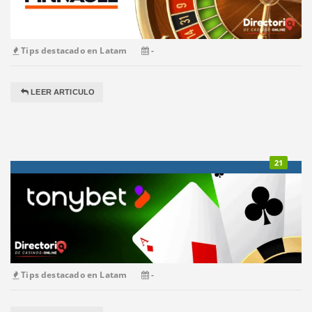
Tips destacado en Latam
-
LEER ARTICULO
21
Tips destacado en Latam
-