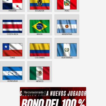
Recomendado