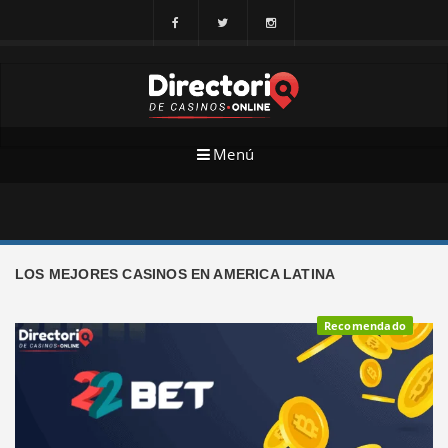
Menú
LOS MEJORES CASINOS EN AMERICA LATINA
Recomendado