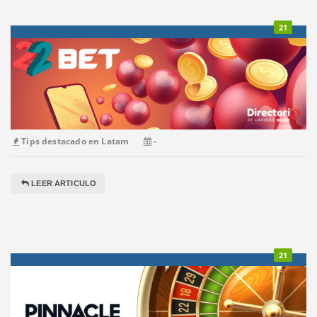
21
Tips destacado en Latam
-
LEER ARTICULO
21