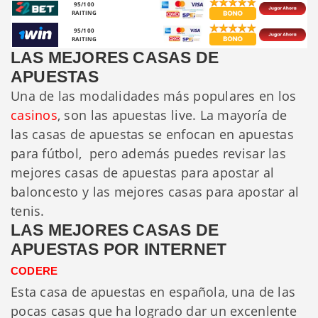
95/100
RAITING
95/100
RAITING
LAS MEJORES CASAS DE
APUESTAS
Una de las modalidades más populares en los
casinos
, son las apuestas live. La mayoría de
las casas de apuestas se enfocan en apuestas
para fútbol, pero además puedes revisar las
mejores casas de apuestas para apostar al
baloncesto y las mejores casas para apostar al
tenis.
LAS MEJORES CASAS DE
APUESTAS POR INTERNET
CODERE
Esta casa de apuestas en española, una de las
pocas casas que ha logrado dar un excenlente