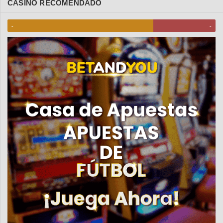
CASINO RECOMENDADO
-
-