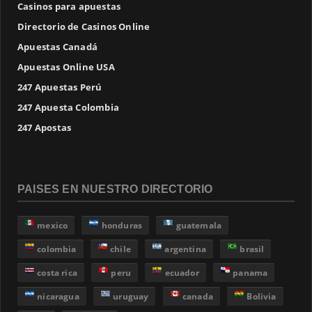
Casinos para apuestas
Directorio de Casinos Online
Apuestas Canadá
Apuestas Online USA
247 Apuestas Perú
247 Apuesta Colombia
247 Apostas
PAISES EN NUESTRO DIRECTORIO
mexico
honduras
guatemala
colombia
chile
argentina
brasil
costa rica
peru
ecuador
panama
nicaragua
uruguay
canada
Bolivia