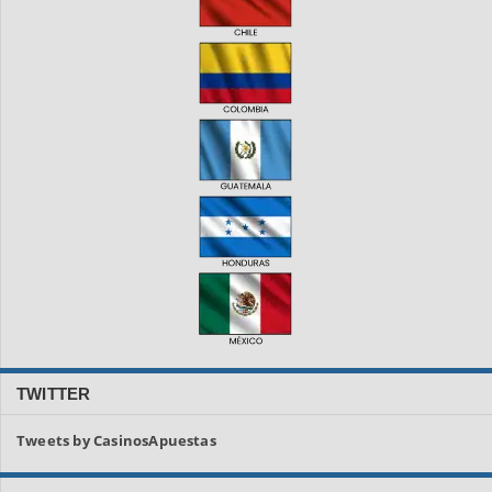
TWITTER
Tweets by CasinosApuestas