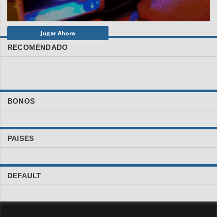
Jugar Ahora
RECOMENDADO
BONOS
PAISES
DEFAULT