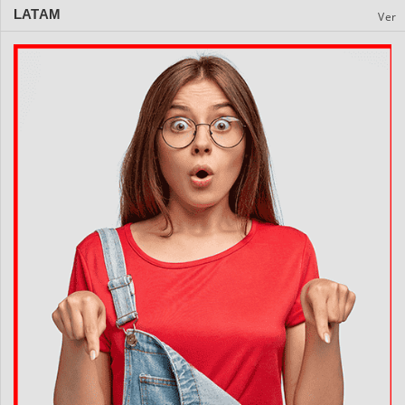
LATAM
Ver