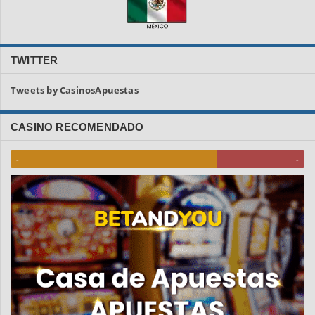
TWITTER
Tweets by CasinosApuestas
CASINO RECOMENDADO
-
-