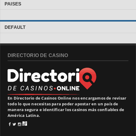
PAISES
DEFAULT
DIRECTORIO DE CASINO
En Directorio de Casinos Online nos encargamos de revisar
todo lo que necesitas para poder apostar en un país de
manera segura e identificar los casinos más confiables de
América Latina.