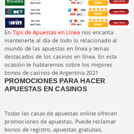
RAITING
95/100
RAITING
95/100
RAITING
En
Tips de Apuestas en Línea
nos encanta
mantenerte al día de todo lo relacionado al
mundo de las apuestas en línea y temas
destacados de los casinos en línea. En esta
ocasión te hablaremos sobre los mejores
bonos de casinos de Argentina 2021
PROMOCIONES PARA HACER
APUESTAS EN CASINOS
Todas las casas de apuestas online ofrecen
promociones de apuestas. Puede reclamar
bonos de registro, apuestas gratuitas,