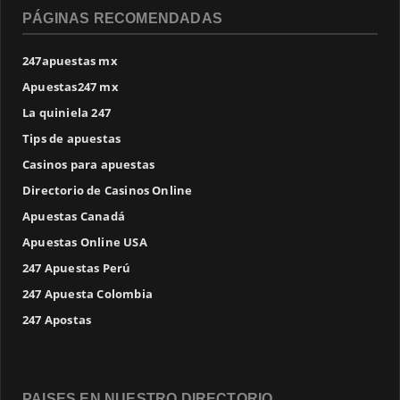
PÁGINAS RECOMENDADAS
247apuestas mx
Apuestas247 mx
La quiniela 247
Tips de apuestas
Casinos para apuestas
Directorio de Casinos Online
Apuestas Canadá
Apuestas Online USA
247 Apuestas Perú
247 Apuesta Colombia
247 Apostas
PAISES EN NUESTRO DIRECTORIO