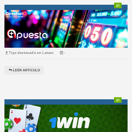
21
Tips destacado en Latam
-
LEER ARTICULO
21