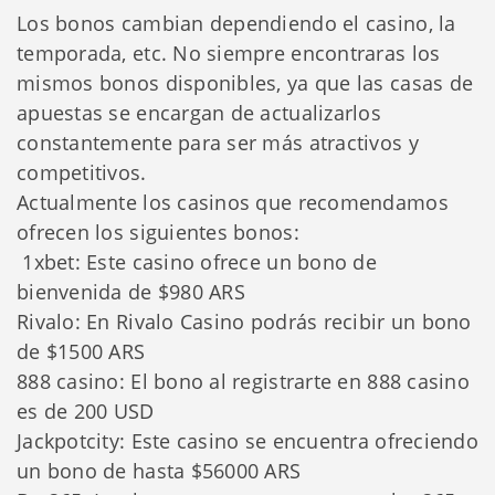
Los bonos cambian dependiendo el casino, la
temporada, etc. No siempre encontraras los
mismos bonos disponibles, ya que las casas de
apuestas se encargan de actualizarlos
constantemente para ser más atractivos y
competitivos.
Actualmente los casinos que recomendamos
ofrecen los siguientes bonos:
1xbet: Este casino ofrece un bono de
bienvenida de $980 ARS
Rivalo: En Rivalo Casino podrás recibir un bono
de $1500 ARS
888 casino: El bono al registrarte en 888 casino
es de 200 USD
Jackpotcity: Este casino se encuentra ofreciendo
un bono de hasta $56000 ARS