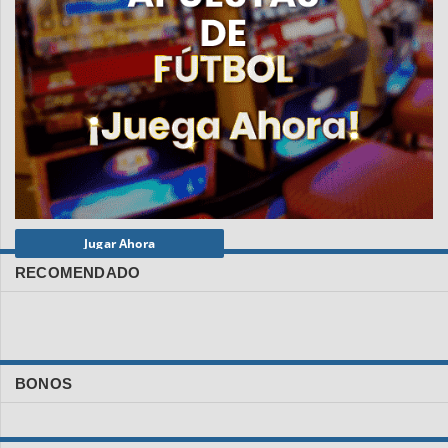
Jugar Ahora
RECOMENDADO
BONOS