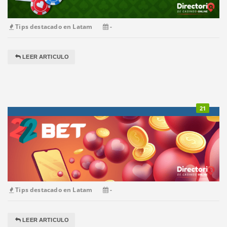
Tips destacado en Latam
-
LEER ARTICULO
21
Tips destacado en Latam
-
LEER ARTICULO