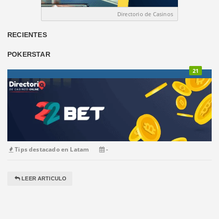
Directorio de Casinos
RECIENTES
POKERSTAR
21
Tips destacado en Latam
-
LEER ARTICULO