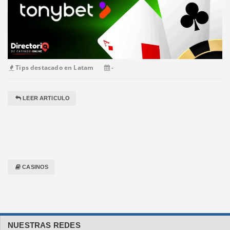
Tips destacado en Latam
-
LEER ARTICULO
CASINOS
NUESTRAS REDES