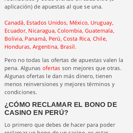
aplicación) de apuestas al que se una.
Canadá,
Estados Unidos,
México,
Uruguay,
Ecuador,
Nicaragua,
Colombia,
Guatemala,
Bolivia,
Panamá,
Perú,
Costa Rica,
Chile,
Honduras,
Argentina,
Brasil.
Pero no todas las ofertas de apuestas valen la
pena. Algunas
ofertas
son mejores que otras.
Algunas ofertas le dan más dinero, tienen
menos reinversiones y mejores términos y
condiciones.
¿CÓMO RECLAMAR EL BONO DE
CASINO EN PERÚ?
Lo primero que debes de hacer para poder
reclamar un bono de un casino, es estar