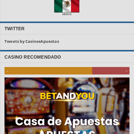
TWITTER
Tweets by CasinosApuestas
CASINO RECOMENDADO
-
-