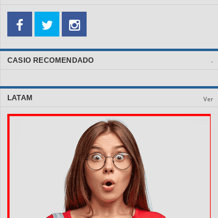
CASIO RECOMENDADO
-
LATAM
Ver