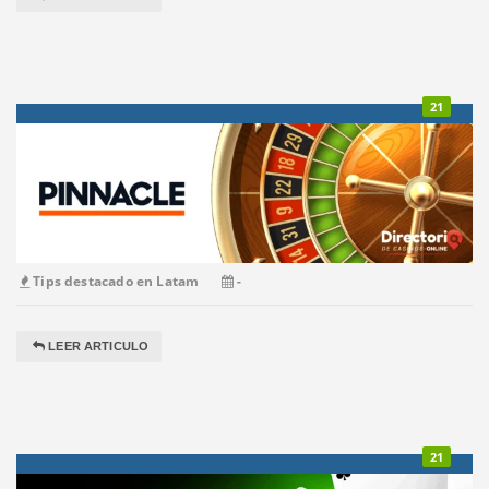
21
Tips destacado en Latam
-
LEER ARTICULO
21