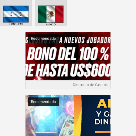
Recomendado
Directorio de Casinos
Recomendado