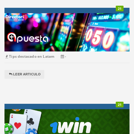
21
Tips destacado en Latam
-
LEER ARTICULO
21