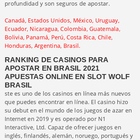
profundidad y son seguros de apostar.
Canadá,
Estados Unidos,
México,
Uruguay,
Ecuador,
Nicaragua,
Colombia,
Guatemala,
Bolivia,
Panamá,
Perú,
Costa Rica,
Chile,
Honduras,
Argentina,
Brasil.
RANKING DE CASINOS PARA
APOSTAR EN BRASIL 2021
APUESTAS ONLINE EN SLOT WOLF
BRASIL
ste es uno de los casinos en línea más nuevos
que puedes encontrar en línea. El casino hizo
su debut en el mundo de los juegos de azar en
Internet en 2019 y es operado por N1
Interactive, Ltd. Capaz de ofrecer juegos en
inglés, finlandés, alemán, noruego, portugués y