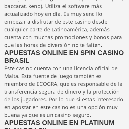
baccarat, keno). Utiliza el software más
actualizado hoy en día. Es muy sencillo
empezar a disfrutar de este casino desde
cualquier parte de Latinoamérica, además
cuenta con muchas promociones y bonos para
que las horas de diversión no te falten.
APUESTAS ONLINE EN SPIN CASINO
BRASIL
Este casino cuenta con una licencia oficial de
Malta. Esta fuente de juego también es
miembro de ECOGRA, que es responsable de la
transferencia segura de dinero y la protección
de los jugadores. Por lo que si estas interesado
en apostar en este casino es una opción muy
buena ya que es un casino seguro.
APUESTAS ONLINE EN PLATINUM