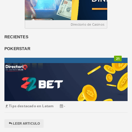
Directorio de Casinos
RECIENTES
POKERSTAR
21
Tips destacado en Latam
-
LEER ARTICULO