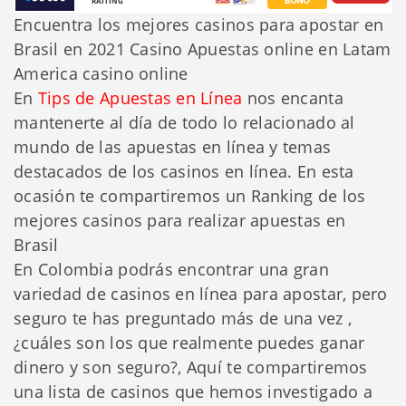
RAITING
Encuentra los mejores casinos para apostar en
Brasil en 2021 Casino Apuestas online en Latam
America casino online
En
Tips de Apuestas en Línea
nos encanta
mantenerte al día de todo lo relacionado al
mundo de las apuestas en línea y temas
destacados de los casinos en línea. En esta
ocasión te compartiremos un Ranking de los
mejores casinos para realizar apuestas en
Brasil
En Colombia podrás encontrar una gran
variedad de casinos en línea para apostar, pero
seguro te has preguntado más de una vez ,
¿cuáles son los que realmente puedes ganar
dinero y son seguro?, Aquí te compartiremos
una lista de casinos que hemos investigado a