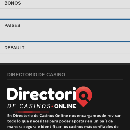
BONOS
PAISES
DEFAULT
DIRECTORIO DE CASINO
En Directorio de Casinos Online nos encargamos de revisar
todo lo que necesitas para poder apostar en un país de
manera segura e identificar los casinos más confiables de