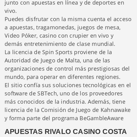
junto con apuestas en línea y de deportes en
vivo.
Puedes disfrutar con la misma cuenta el acceso
a apuestas, tragamonedas, juegos de mesa,
Video Póker, casino con crupier en vivo y
demás entretenimiento de clase mundial.
La licencia de Spin Sports proviene de la
Autoridad de Juego de Malta, una de las
organizaciones de control más prestigiosas del
mundo, para operar en diferentes regiones.
El sitio confía sus soluciones tecnológicas en el
software de SBTech, uno de los proveedores
más conocidos de la industria. Además, tiene
licencia de la Comisión de Juego de Kahnawake
y forma parte del programa BeGambleAware
APUESTAS RIVALO CASINO COSTA