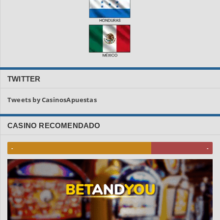
TWITTER
Tweets by CasinosApuestas
CASINO RECOMENDADO
-
-