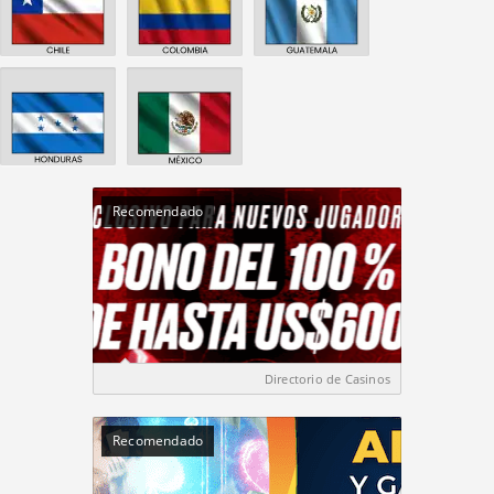
Recomendado
Directorio de Casinos
Recomendado