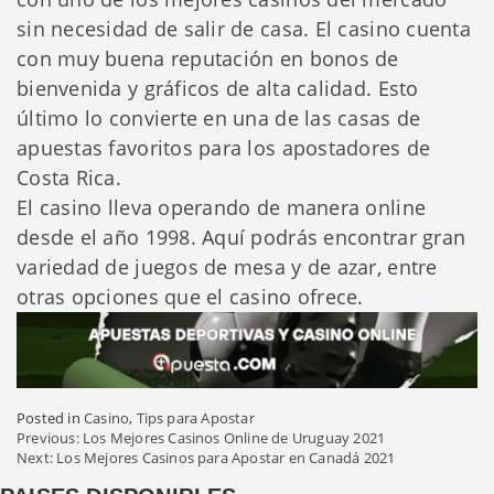
sin necesidad de salir de casa. El casino cuenta
con muy buena reputación en bonos de
bienvenida y gráficos de alta calidad. Esto
último lo convierte en una de las casas de
apuestas favoritos para los apostadores de
Costa Rica.
El casino lleva operando de manera online
desde el año 1998. Aquí podrás encontrar gran
variedad de juegos de mesa y de azar, entre
otras opciones que el casino ofrece.
Posted in
Casino
,
Tips para Apostar
POST
Previous:
Los Mejores Casinos Online de Uruguay 2021
Next:
Los Mejores Casinos para Apostar en Canadá 2021
NAVIGATION