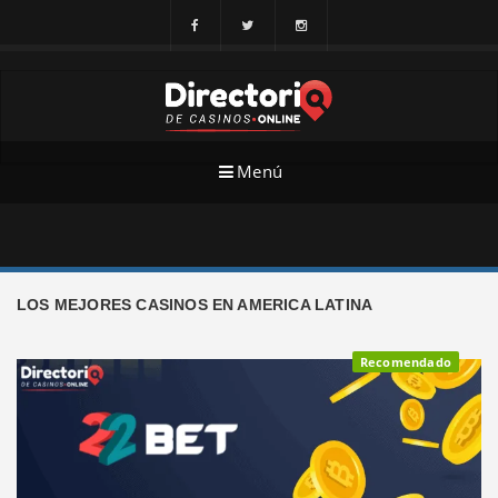
Menú
LOS MEJORES CASINOS EN AMERICA LATINA
Recomendado