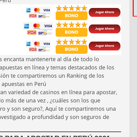
 Peru
s encanta mantenerte al día de todo lo
apuestas en línea y temas destacados de los
sión te compartiremos un Ranking de los
r apuestas en Perú
n variedad de casinos en línea para apostar,
o más de una vez , ¿cuáles son los que
ro y son seguro?, Aquí te compartiremos una
nvestigado a profundidad y son seguros de