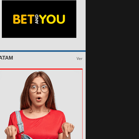
ATAM
Ver