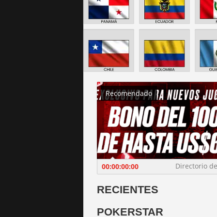
Recomendado
Directorio d
00:00:00:00
RECIENTES
POKERSTAR