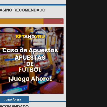
ASINO RECOMENDADO
-
Jugar Ahora
ECOMENDADO