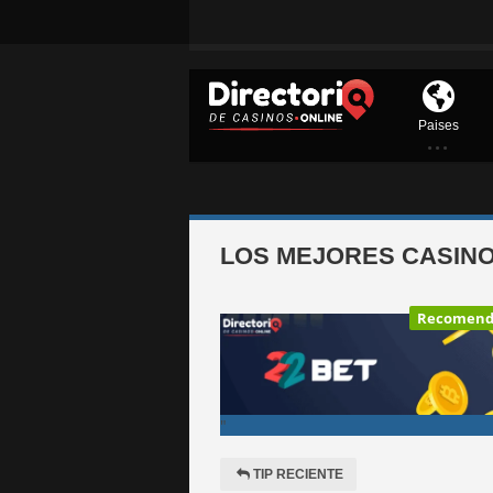
Paises
LOS MEJORES CASINO
Recomend
"
TIP RECIENTE