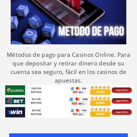
Métodos de pago para Casinos Online. Para
que depositar y retirar dinero desde su
cuenta sea seguro, fácil en los casinos de
apuestas.
100/100
RAITING
95/100
RAITING
95/100
RAITING