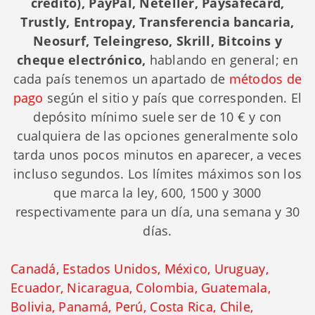
crédito), PayPal, Neteller, Paysafecard,
Trustly, Entropay, Transferencia bancaria,
Neosurf, Teleingreso, Skrill, Bitcoins y
cheque electrónico,
hablando en general; en
cada país tenemos un apartado de
métodos de
pago
según el sitio y país que corresponden. El
depósito mínimo suele ser de 10 € y con
cualquiera de las opciones generalmente solo
tarda unos pocos minutos en aparecer, a veces
incluso segundos. Los límites máximos son los
que marca la ley, 600, 1500 y 3000
respectivamente para un día, una semana y 30
días.
Canadá,
Estados Unidos,
México,
Uruguay,
Ecuador,
Nicaragua,
Colombia,
Guatemala,
Bolivia,
Panamá,
Perú,
Costa Rica,
Chile,