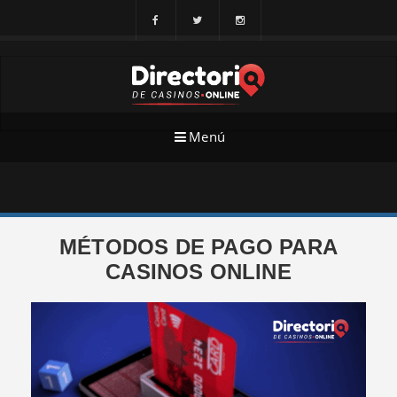
Menú
MÉTODOS DE PAGO PARA
CASINOS ONLINE