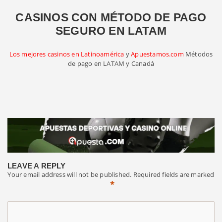
CASINOS CON MÉTODO DE PAGO
SEGURO EN LATAM
Los mejores casinos en Latinoamérica
y
Apuestamos.com
Métodos
de pago en LATAM y Canadá
LEAVE A REPLY
Your email address will not be published.
Required fields are marked
*