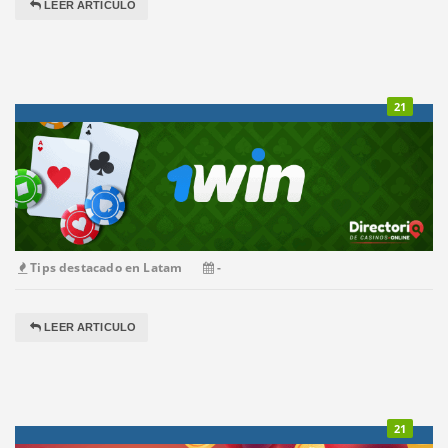
LEER ARTICULO
21
Tips destacado en Latam
-
LEER ARTICULO
21