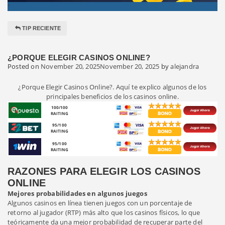
"
TIP RECIENTE
¿PORQUE ELEGIR CASINOS ONLINE?
Posted on
November 20, 2025
November 20, 2025
by
alejandra
¿Porque Elegir Casinos Online?. Aquí te explico algunos de los
principales beneficios de los casinos online.
100/100
RAITING
95/100
RAITING
95/100
RAITING
RAZONES PARA ELEGIR LOS CASINOS
ONLINE
Mejores probabilidades en algunos juegos
Algunos casinos en línea tienen juegos con un porcentaje de
retorno al jugador (RTP) más alto que los casinos físicos, lo que
teóricamente da una mejor probabilidad de recuperar parte del