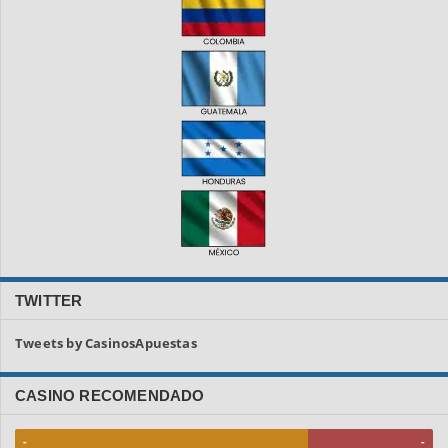
TWITTER
Tweets by CasinosApuestas
CASINO RECOMENDADO
-
-