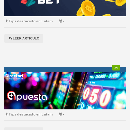
Tips destacado en Latam
-
LEER ARTICULO
21
Tips destacado en Latam
-