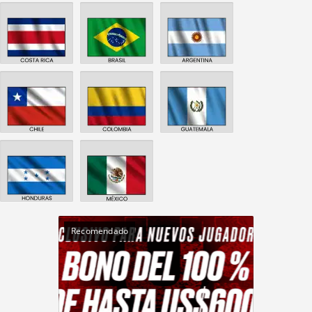
Recomendado