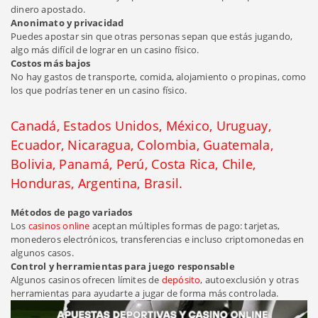
dinero apostado.
Anonimato y privacidad
Puedes apostar sin que otras personas sepan que estás jugando,
algo más difícil de lograr en un casino físico.
Costos más bajos
No hay gastos de transporte, comida, alojamiento o propinas, como
los que podrías tener en un casino físico.
Canadá,
Estados Unidos,
México,
Uruguay,
Ecuador,
Nicaragua,
Colombia,
Guatemala,
Bolivia,
Panamá,
Perú,
Costa Rica,
Chile,
Honduras,
Argentina,
Brasil.
Métodos de pago variados
Los
casinos online
aceptan múltiples formas de pago: tarjetas,
monederos electrónicos, transferencias e incluso criptomonedas en
algunos casos.
Control y herramientas para juego responsable
Algunos casinos ofrecen límites de
depósito
, autoexclusión y otras
herramientas para ayudarte a jugar de forma más controlada.