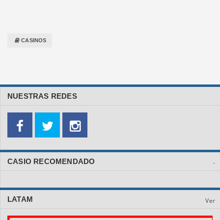
CASINOS
NUESTRAS REDES
CASIO RECOMENDADO
-
LATAM
Ver