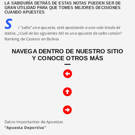
LA SABIDURÍA DETRÁS DE ESTAS NOTAS PUEDEN SER DE
GRAN UTILIDAD PARA QUE TOMES MEJORES DECISIONES
CUANDO APUESTES
S
i “salta” una apuesta, está apostando a una sola tirada de
dados. ¿Cuál de las siguientes NO es una apuesta de salto común?
Ranking de Casinos en Bolivia
NAVEGA DENTRO DE NUESTRO SITIO
Y CONOCE OTROS MÁS
Datos Importantes de Apuestas
“Apuesta Deportiva”