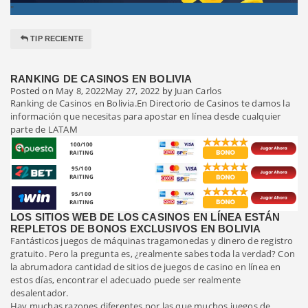
"
TIP RECIENTE
RANKING DE CASINOS EN BOLIVIA
Posted on
May 8, 2022
May 27, 2022
by
Juan Carlos
Ranking de Casinos en Bolivia.En Directorio de Casinos te damos la
información que necesitas para apostar en línea desde cualquier
parte de LATAM
100/100
RAITING
95/100
RAITING
95/100
RAITING
LOS SITIOS WEB DE LOS CASINOS EN LÍNEA ESTÁN
REPLETOS DE BONOS EXCLUSIVOS EN BOLIVIA
Fantásticos juegos de máquinas tragamonedas y dinero de registro
gratuito. Pero la pregunta es, ¿realmente sabes toda la verdad? Con
la abrumadora cantidad de sitios de juegos de casino en línea en
estos días, encontrar el adecuado puede ser realmente
desalentador.
Hay muchas razones diferentes por las que muchos juegos de