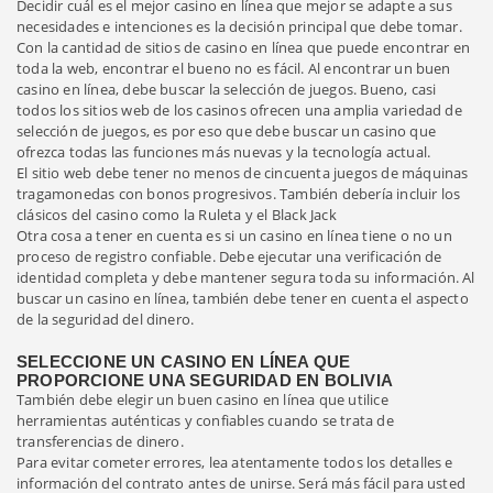
Decidir cuál es el mejor casino en línea que mejor se adapte a sus
necesidades e intenciones es la decisión principal que debe tomar.
Con la cantidad de sitios de casino en línea que puede encontrar en
toda la web, encontrar el bueno no es fácil. Al encontrar un buen
casino en línea, debe buscar la selección de juegos. Bueno, casi
todos los sitios web de los casinos ofrecen una amplia variedad de
selección de juegos, es por eso que debe buscar un casino que
ofrezca todas las funciones más nuevas y la tecnología actual.
El sitio web debe tener no menos de cincuenta juegos de máquinas
tragamonedas con bonos progresivos. También debería incluir los
clásicos del casino como la Ruleta y el Black Jack
Otra cosa a tener en cuenta es si un casino en línea tiene o no un
proceso de registro confiable. Debe ejecutar una verificación de
identidad completa y debe mantener segura toda su información. Al
buscar un casino en línea, también debe tener en cuenta el aspecto
de la seguridad del dinero.
SELECCIONE UN CASINO EN LÍNEA QUE
PROPORCIONE UNA SEGURIDAD EN BOLIVIA
También debe elegir un buen casino en línea que utilice
herramientas auténticas y confiables cuando se trata de
transferencias de dinero.
Para evitar cometer errores, lea atentamente todos los detalles e
información del contrato antes de unirse. Será más fácil para usted