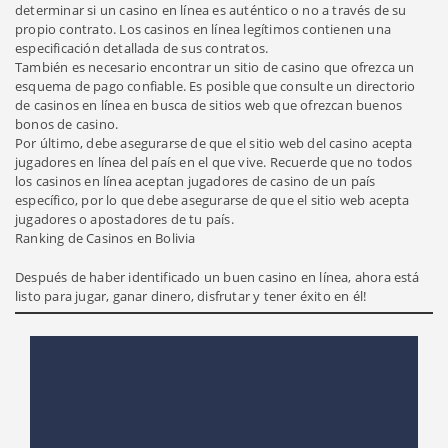
determinar si un casino en línea es auténtico o no a través de su
propio contrato. Los casinos en línea legítimos contienen una
especificación detallada de sus contratos.
También es necesario encontrar un sitio de casino que ofrezca un
esquema de pago confiable. Es posible que consulte un directorio
de casinos en línea en busca de sitios web que ofrezcan buenos
bonos de casino.
Por último, debe asegurarse de que el sitio web del casino acepta
jugadores en línea del país en el que vive. Recuerde que no todos
los casinos en línea aceptan jugadores de casino de un país
específico, por lo que debe asegurarse de que el sitio web acepta
jugadores o apostadores de tu país.
Ranking de Casinos en Bolivia
Después de haber identificado un buen casino en línea, ahora está
listo para jugar, ganar dinero, disfrutar y tener éxito en él!