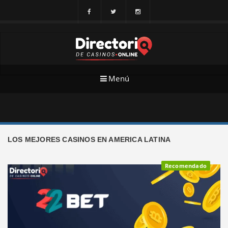
Menú
LOS MEJORES CASINOS EN AMERICA LATINA
Recomendado