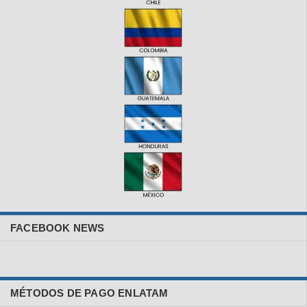
FACEBOOK NEWS
MÉTODOS DE PAGO ENLATAM