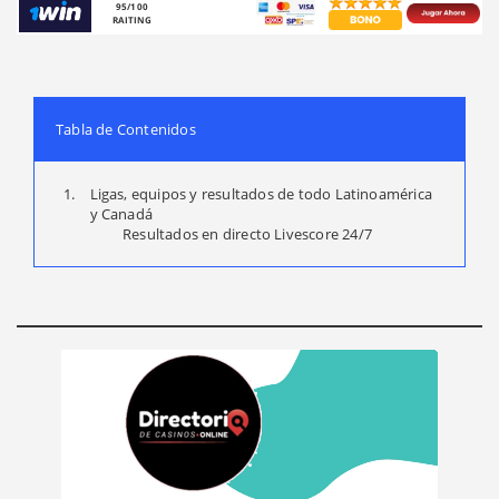
95/100
RAITING
Tabla de Contenidos
Ligas, equipos y resultados de todo Latinoamérica
y Canadá
Resultados en directo Livescore 24/7