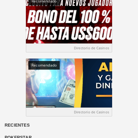
Recomendado
Directorio de Casinos
Recomendado
Directorio de Casinos
RECIENTES
POKERSTAR