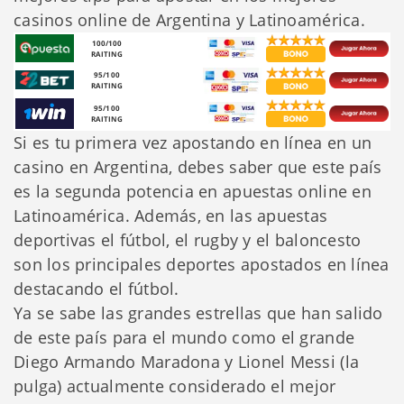
casinos online de Argentina y Latinoamérica.
100/100
RAITING
95/100
RAITING
95/100
RAITING
Si es tu primera vez apostando en línea en un
casino en Argentina, debes saber que este país
es la segunda potencia en apuestas online en
Latinoamérica. Además, en las apuestas
deportivas el fútbol, el rugby y el baloncesto
son los principales deportes apostados en línea
destacando el fútbol.
Ya se sabe las grandes estrellas que han salido
de este país para el mundo como el grande
Diego Armando Maradona y Lionel Messi (la
pulga) actualmente considerado el mejor