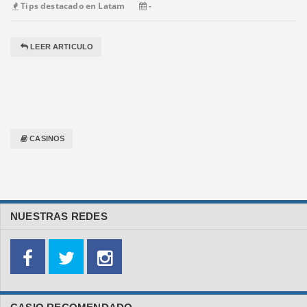
Tips destacado en Latam
-
LEER ARTICULO
CASINOS
NUESTRAS REDES