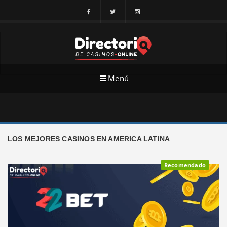
Menú
LOS MEJORES CASINOS EN AMERICA LATINA
Recomendado