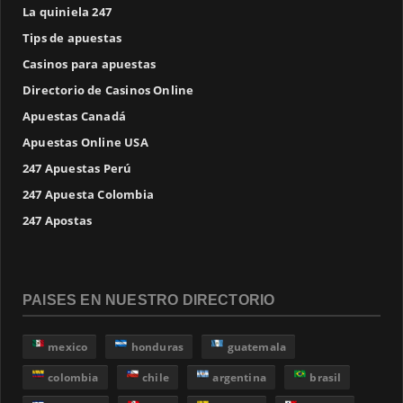
La quiniela 247
Tips de apuestas
Casinos para apuestas
Directorio de Casinos Online
Apuestas Canadá
Apuestas Online USA
247 Apuestas Perú
247 Apuesta Colombia
247 Apostas
PAISES EN NUESTRO DIRECTORIO
mexico
honduras
guatemala
colombia
chile
argentina
brasil