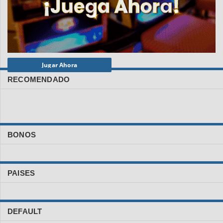
Jugar Ahora
RECOMENDADO
BONOS
PAISES
DEFAULT