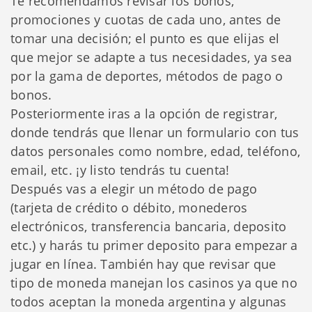
Te recomendamos revisar los bonos,
promociones y cuotas de cada uno, antes de
tomar una decisión; el punto es que elijas el
que mejor se adapte a tus necesidades, ya sea
por la gama de deportes, métodos de pago o
bonos.
Posteriormente iras a la opción de registrar,
donde tendrás que llenar un formulario con tus
datos personales como nombre, edad, teléfono,
email, etc. ¡y listo tendrás tu cuenta!
Después vas a elegir un método de pago
(tarjeta de crédito o débito, monederos
electrónicos, transferencia bancaria, deposito
etc.) y harás tu primer deposito para empezar a
jugar en línea. También hay que revisar que
tipo de moneda manejan los casinos ya que no
todos aceptan la moneda argentina y algunas