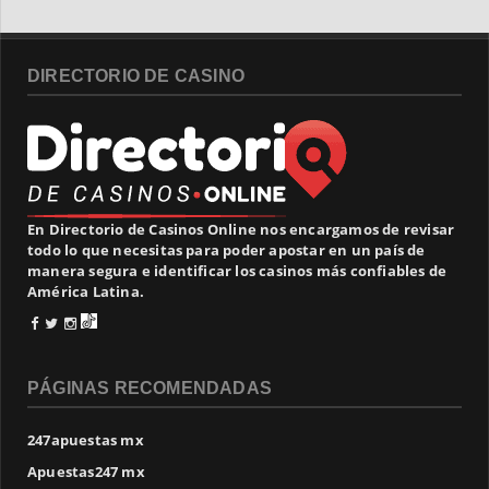
DIRECTORIO DE CASINO
En Directorio de Casinos Online nos encargamos de revisar
todo lo que necesitas para poder apostar en un país de
manera segura e identificar los casinos más confiables de
América Latina.
PÁGINAS RECOMENDADAS
247apuestas mx
Apuestas247 mx