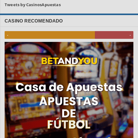
Tweets by CasinosApuestas
CASINO RECOMENDADO
-
-