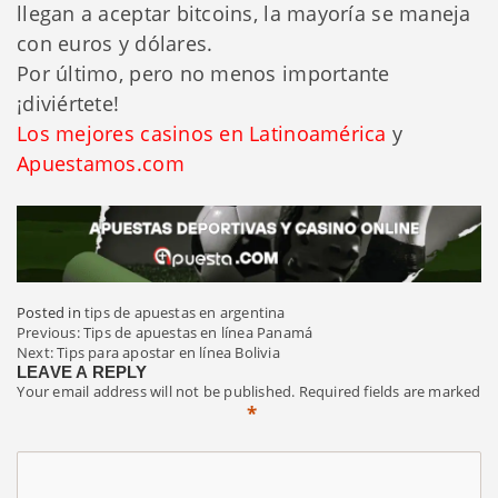
llegan a aceptar bitcoins, la mayoría se maneja
con euros y dólares.
Por último, pero no menos importante
¡diviértete!
Los mejores casinos en Latinoamérica
y
Apuestamos.com
Posted in
tips de apuestas en argentina
POST
Previous:
Tips de apuestas en línea Panamá
Next:
Tips para apostar en línea Bolivia
NAVIGATION
LEAVE A REPLY
Your email address will not be published.
Required fields are marked
*