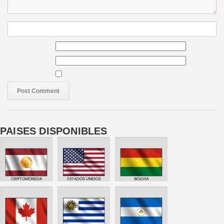
PAISES DISPONIBLES