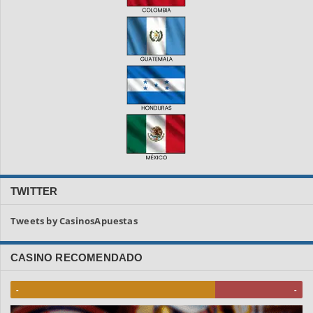
TWITTER
Tweets by CasinosApuestas
CASINO RECOMENDADO
-
-