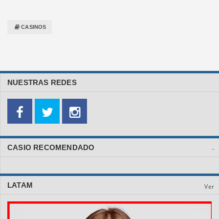
CASINOS
NUESTRAS REDES
CASIO RECOMENDADO
-
LATAM
Ver