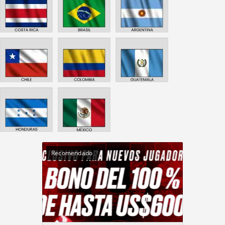
Recomendado