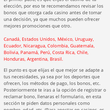
elección, por eso te recomendamos revisar los
bonos que otorga cada casino antes de tomar
una decisión, ya que muchos pueden ofrecer
mejores promociones que otro.
Canadá,
Estados Unidos,
México,
Uruguay,
Ecuador,
Nicaragua,
Colombia,
Guatemala,
Bolivia,
Panamá,
Perú,
Costa Rica,
Chile,
Honduras,
Argentina,
Brasil.
El punto es que elijas el que mejor se adapte a
tus necesidades, ya sea por los deportes que
ofrecen, los métodos de pago, los bonos, etc.
Posteriormente te iras a la opción de registrar o
reclamar bono, llenaras el formulario, en esta
sección te piden datos personales como
nombre, edad, etc. (Para apostar en casinos, es