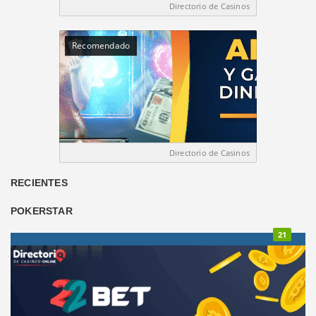
Directorio de Casinos
Recomendado
Directorio de Casinos
RECIENTES
POKERSTAR
21