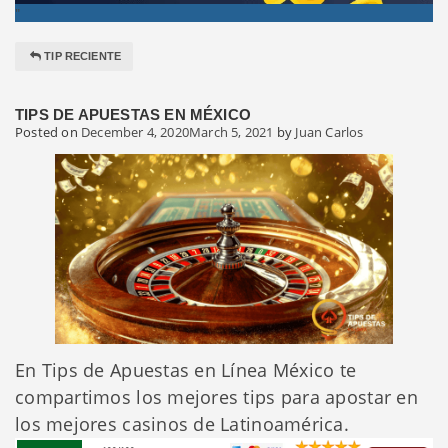
"
TIP RECIENTE
TIPS DE APUESTAS EN MÉXICO
Posted on
December 4, 2020
March 5, 2021
by
Juan Carlos
En Tips de Apuestas en Línea México te
compartimos los mejores tips para apostar en
los mejores casinos de Latinoamérica.