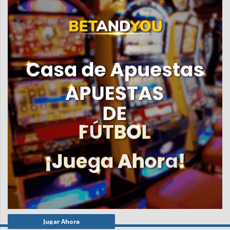
Jugar Ahora