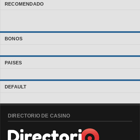
RECOMENDADO
BONOS
PAISES
DEFAULT
DIRECTORIO DE CASINO