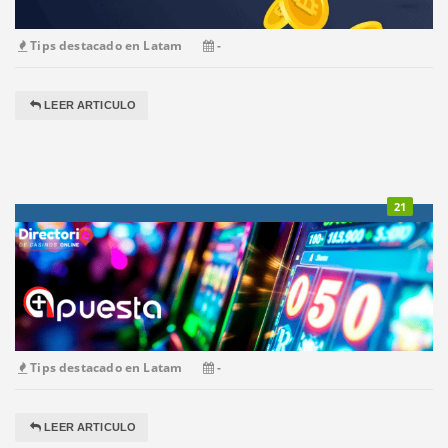
Tips destacado en Latam
-
LEER ARTICULO
21
Tips destacado en Latam
-
LEER ARTICULO