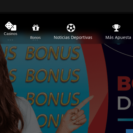
Casinos
Noticias Deportivas
Más Apuesta
Bonos