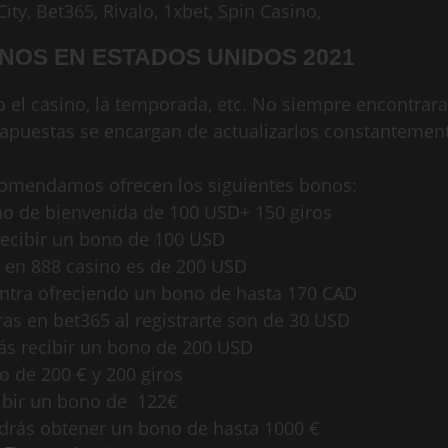
ity, Bet365, Rivalo, 1xbet, Spin Casino,
NOS EN ESTADOS UNIDOS 2021
el casino, la temporada, etc. No siempre encontrar
 apuestas se encargan de actualizarlos constantement
comendamos ofrecen los siguientes bonos:
no de bienvenida de 100 USD+ 150 giros
 recibir un bono de 100 USD
te en 888 casino es de 200 USD
uentra ofreciendo un bono de hasta 170 CAD
as en bet365 al registrarte son de 30 USD
rás recibir un bono de 200 USD
o de 200 € y 200 giros
cibir un bono de 122€
odrás obtener un bono de hasta 1000 €