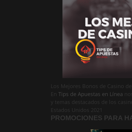
Los Mejores Bonos de Casino de
En
Tips de Apuestas en Línea
nos
y temas destacados de los casin
Estados Unidos 2021
PROMOCIONES PARA HA