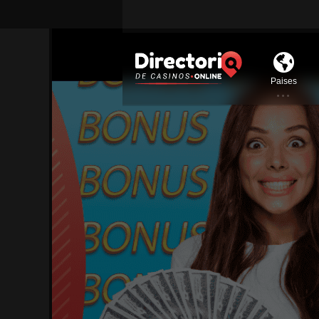
Paises