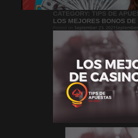
CATEGORY:
TIPS DE APUE
LOS MEJORES BONOS DE 
Posted on
September 23, 2021
September