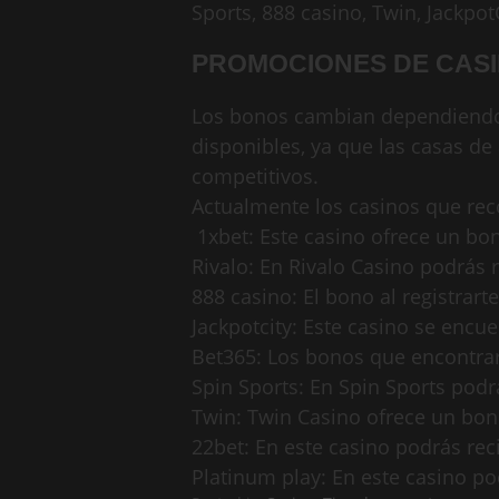
Sports, 888 casino, Twin, JackpotC
PROMOCIONES DE CASI
Los bonos cambian dependiendo 
disponibles, ya que las casas de
competitivos.
Actualmente los casinos que re
1xbet: Este casino ofrece un bo
Rivalo: En Rivalo Casino podrás
888 casino: El bono al registrar
Jackpotcity: Este casino se enc
Bet365: Los bonos que encontrar
Spin Sports: En Spin Sports pod
Twin: Twin Casino ofrece un bon
22bet: En este casino podrás re
Platinum play: En este casino p