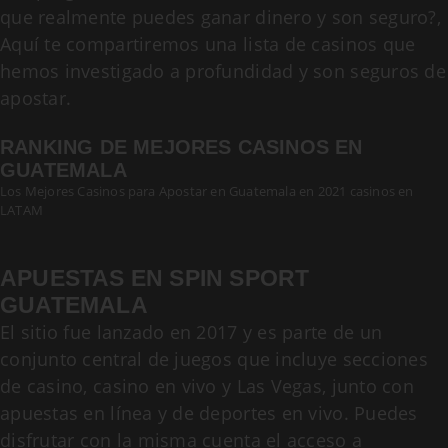
que realmente puedes ganar dinero y son seguro?,
Aquí te compartiremos una lista de casinos que
hemos investigado a profundidad y son seguros de
apostar.
RANKING DE MEJORES CASINOS EN
GUATEMALA
Los Mejores Casinos para Apostar en Guatemala en 2021 casinos en
LATAM
APUESTAS EN SPIN SPORT
GUATEMALA
El sitio fue lanzado en 2017 y es parte de un
conjunto central de juegos que incluye secciones
de casino, casino en vivo y Las Vegas, junto con
apuestas en línea y de deportes en vivo. Puedes
disfrutar con la misma cuenta el acceso a