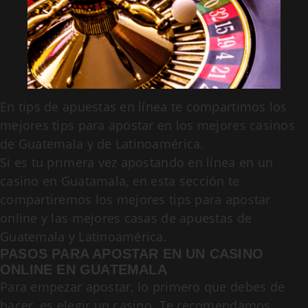
En tips de apuestas en línea te compartimos los
mejores tips para apostar en los mejores casinos
de Guatemala y de Latinoamérica.
Si es tu primera vez apostando en línea en un
casino en Guatamala, en esta sección te
compartiremos los mejores tips para apostar
online y las mejores casas de apuestas de
Guatemala y Latinoamérica.
PASOS PARA APOSTAR EN UN CASINO
ONLINE EN GUATEMALA
Para empezar apostar, lo primero que debes de
hacer, es elegir un casino. Te recomendamos