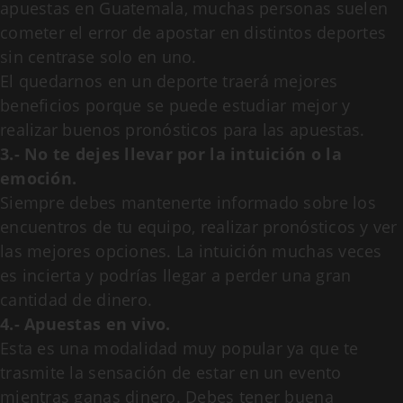
apuestas en Guatemala, muchas personas suelen
cometer el error de apostar en distintos deportes
sin centrase solo en uno.
El quedarnos en un deporte traerá mejores
beneficios porque se puede estudiar mejor y
realizar buenos pronósticos para las apuestas.
3.- No te dejes llevar por la intuición o la
emoción.
Siempre debes mantenerte informado sobre los
encuentros de tu equipo, realizar pronósticos y ver
las mejores opciones. La intuición muchas veces
es incierta y podrías llegar a perder una gran
cantidad de dinero.
4.- Apuestas en vivo.
Esta es una modalidad muy popular ya que te
trasmite la sensación de estar en un evento
mientras ganas dinero. Debes tener buena