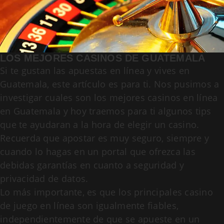
LOS MEJORES CASINOS DE GUATEMALA
Si te gustan las apuestas en línea y vives en
Guatemala, este artículo es para ti. Nos pusimos a
investigar cuales son los mejores casinos en línea
en Guatemala y hoy traemos para ti algunos tips
que te ayudaran a la hora de elegir un casino.
Recuerda que apostar es muy seguro, siempre y
cuando lo hagas en un portal que ofrezca las
debidas garantías en cuanto a seguridad y
privacidad de datos.
Lo más importante, es que los principales casino
de juego en línea son igualmente fiables,
independientemente de que se apueste en un