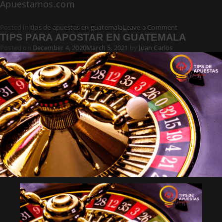
Apuestamos.com
on
Posted in
tips de apuestas en guatemala
Leave a Comment
¿Cómo
TIPS PARA APOSTAR EN GUATEMALA
escogemos
Posted on
December 4, 2020
March 5, 2021
by
Juan Carlos
los
mejores
casinos
en
Guatemala?