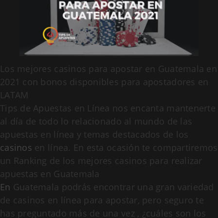
Los mejores casinos para apostar en Guatemala en
2021 con bonos disponibles para apostadores en
LATAM
Tips de Apuestas en Línea nos encanta mantenerte
al día de todo lo relacionado al mundo de las
apuestas en línea y temas destacados de los
casinos
en línea. En esta ocasión te compartiremos
un Ranking de los mejores casinos para realizar
apuestas en Guatemala
En
Guatemala podrás encontrar una gran variedad
de casinos en línea para apostar, pero seguro te
has preguntado más de una vez , ¿cuáles son los