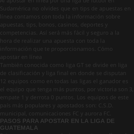
Al apostar en línea por una liga de futbol en
Sudamérica no olvides que en tips de apuestas en
línea contamos con toda la información sobre
apuestas, tips, bonos, casinos, deportes y
competencias. Así será más fácil y seguro a la
hora de realizar una apuesta con toda la
información que te proporcionamos. Cómo
apostar en línea
También conocida como liga GT se divide en liga
de clasificación y liga final en donde se disputan
12 equipos como en todas las ligas el ganador es
el equipo que tenga más puntos, por victoria son 3,
empate 1 y derrota 0 puntos. Los equipos de este
país más populares y apostados son: C.S.D.
municipal, comunicaciones FC y aurora FC.
PASOS PARA APOSTAR EN LA LIGA DE
GUATEMALA