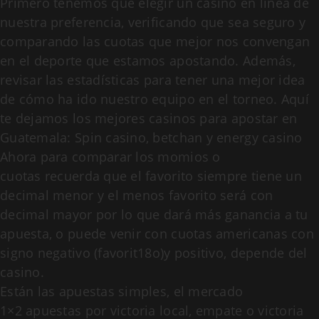
Primero tenemos que elegir un casino en línea de
nuestra preferencia, verificando que sea seguro y
comparando las cuotas que mejor nos convengan
en el deporte que estamos apostando. Además,
revisar las estadísticas para tener una mejor idea
de cómo ha ido nuestro equipo en el torneo. Aquí
te dejamos los mejores casinos para apostar en
Guatemala: Spin casino, betchan y energy casino
Ahora para comparar los momios o
cuotas recuerda que el favorito siempre tiene un
decimal menor y el menos favorito será con
decimal mayor por lo que dará más ganancia a tu
apuesta, o puede venir con cuotas americanas con
signo negativo (favorit18o)y positivo, depende del
casino.
Están las apuestas simples, el mercado
1×2 apuestas por victoria local, empate o victoria