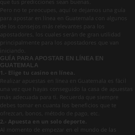
que tus predicciones sean buenas.
Pero no te preocupes, aquí te dejamos una guía
para apostar en línea en Guatemala con algunos
de los consejos más relevantes para los
apostadores, los cuales serán de gran utilidad
principalmente para los apostadores que van
iniciando.
GUÍA PARA APOSTAR EN LÍNEA EN
GUATEMALA
1.- Elige tu casino en línea.
Realizar apuestas en línea en Guatemala es fácil
una vez que hayas conseguido la casa de apuestas
más adecuada para ti. Recuerda que siempre
debes tomar en cuanta los beneficios que te
ofrezcan, bonos, método de pago, etc.
2.- Apuesta en un solo deporte.
Al momento de empezar en el mundo de las