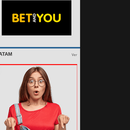
ATAM
Ver