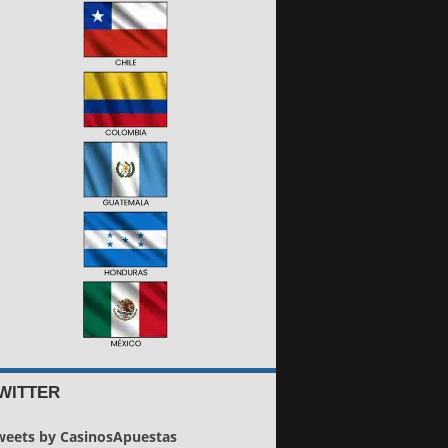
WITTER
weets by CasinosApuestas