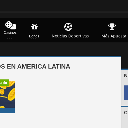
Casinos
Noticias Deportivas
Más Apuesta
Bonos
S EN AMERICA LATINA
N
ado
C