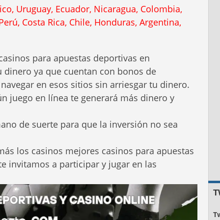
ico,
Uruguay,
Ecuador,
Nicaragua,
Colombia,
Perú,
Costa Rica,
Chile,
Honduras,
Argentina,
casinos para apuestas deportivas en
tu dinero ya que cuentan con bonos de
navegar en esos sitios sin arriesgar tu dinero.
ún juego en línea te generará más dinero y
no de suerte para que la inversión no sea
ás los casinos mejores casinos para apuestas
e invitamos a participar y jugar en las
T
T