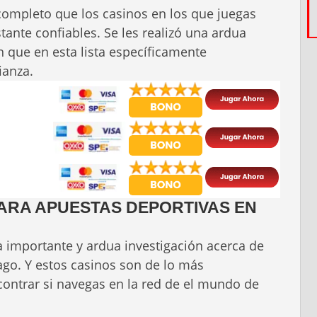
ompleto que los casinos en los que juegas
tante confiables. Se les realizó una ardua
n que en esta lista específicamente
ianza.
ARA APUESTAS DEPORTIVAS EN
a importante y ardua investigación acerca de
go. Y estos casinos son de lo más
ontrar si navegas en la red de el mundo de