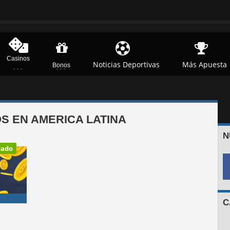
Casinos
Noticias Deportivas
Más Apuesta
Bonos
S EN AMERICA LATINA
N
ado
C