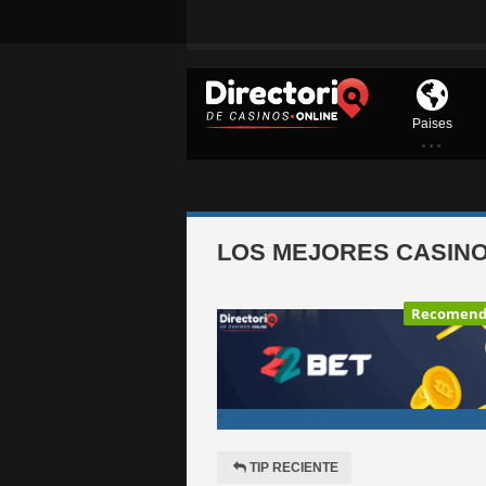
Paises
LOS MEJORES CASINO
Recomend
"
TIP RECIENTE