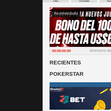
Recomendado
Directorio d
00:00:00:00
RECIENTES
POKERSTAR