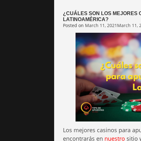
¿CUÁLES SON LOS MEJORES 
LATINOAMÉRICA?
Posted on
March 11, 2021
March 11, 
Los mejores casinos para apu
encontrarás en
nuestro
sitio