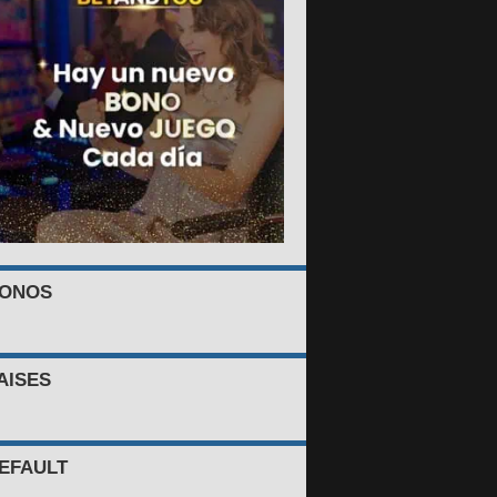
ONOS
AISES
EFAULT