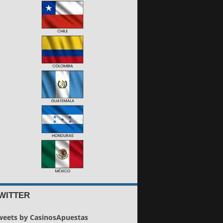
WITTER
weets by CasinosApuestas