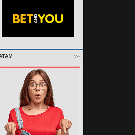
ATAM
Ver