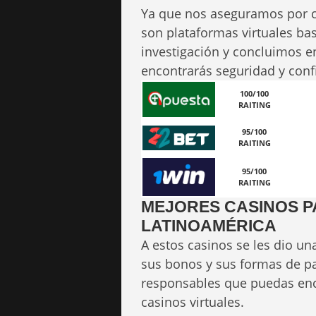
Ya que nos aseguramos por c
son plataformas virtuales bas
investigación y concluimos e
encontrarás seguridad y conf
100/100
RAITING
95/100
RAITING
95/100
RAITING
MEJORES CASINOS P
LATINOAMÉRICA
A estos casinos se les dio un
sus bonos y sus formas de pa
responsables que puedas enc
casinos virtuales.