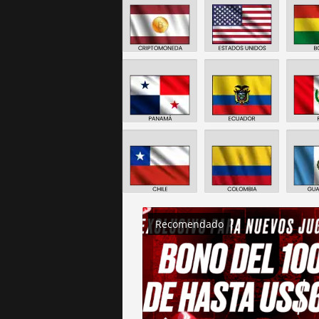
Recomendado