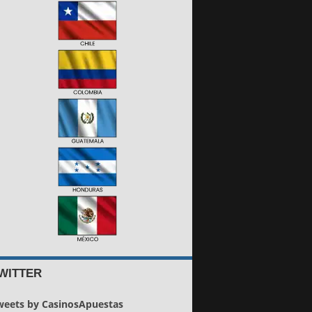
WITTER
weets by CasinosApuestas