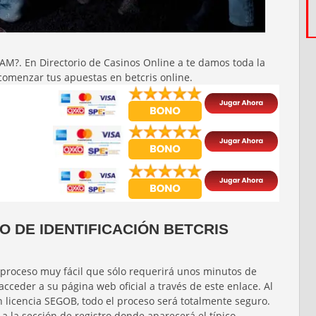
AM?. En Directorio de Casinos Online a te damos toda la
comenzar tus apuestas en betcris online.
O DE IDENTIFICACIÓN BETCRIS
proceso muy fácil que sólo requerirá unos minutos de
cceder a su página web oficial a través de este enlace. Al
 licencia SEGOB, todo el proceso será totalmente seguro.
a la sección de registro donde aparecerá el típico