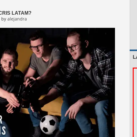
CRIS LATAM?
by
alejandra
L