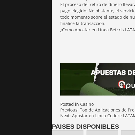
El proceso del retiro de dinero llev
pago elegido. No obstante, el servici
todo momento sobre el estado de nue
finalice la transacción.
¿Cómo Apostar en Línea Betcris LAT
Posted in
Casino
POST
Previous:
Top de Aplicaciones de Pr
Next:
Apostar en Línea Codere LATA
NAVIGATION
PAISES DISPONIBLES