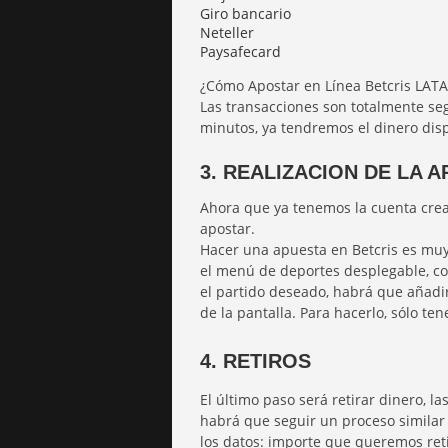
Giro bancario
Neteller
Paysafecard
¿Cómo Apostar en Línea Betcris LAT
Las transacciones son totalmente se
minutos, ya tendremos el dinero dis
3. REALIZACION DE LA 
Ahora que ya tenemos la cuenta cread
apostar.
Hacer una apuesta en Betcris es muy 
el menú de deportes desplegable, co
el partido deseado, habrá que añadir
de la pantalla. Para hacerlo, sólo te
4. RETIROS
El último paso será retirar dinero, l
habrá que seguir un proceso similar a
los datos: importe que queremos ret