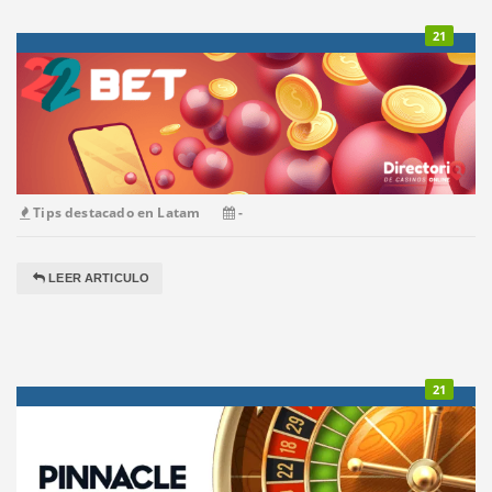
21
Tips destacado en Latam
-
LEER ARTICULO
21