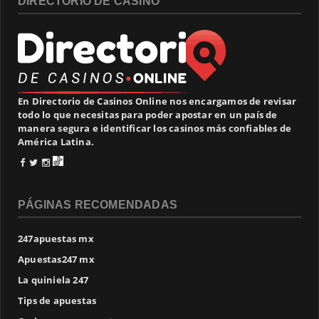
DIRECTORIO DE CASINO
En Directorio de Casinos Online nos encargamos de revisar
todo lo que necesitas para poder apostar en un país de
manera segura e identificar los casinos más confiables de
América Latina.
PÁGINAS RECOMENDADAS
247apuestas mx
Apuestas247 mx
La quiniela 247
Tips de apuestas