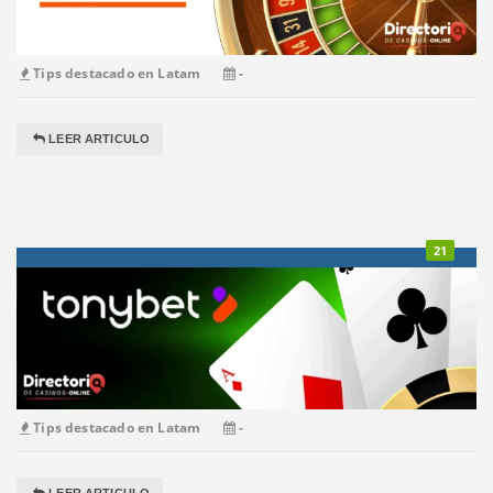
Tips destacado en Latam
-
LEER ARTICULO
21
Tips destacado en Latam
-
LEER ARTICULO