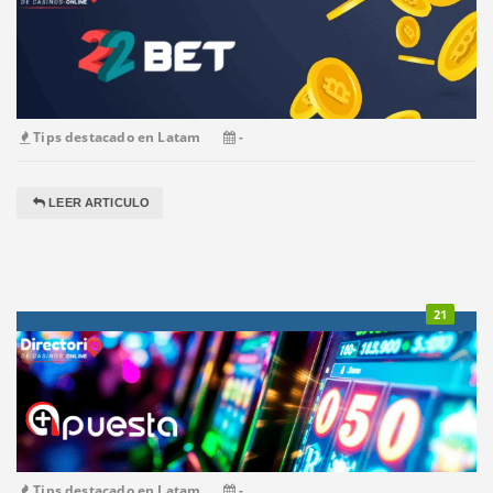
Tips destacado en Latam
-
LEER ARTICULO
21
Tips destacado en Latam
-