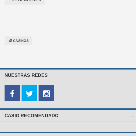
CASINOS
NUESTRAS REDES
CASIO RECOMENDADO
-