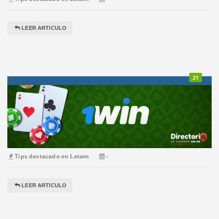
LEER ARTICULO
21
Tips destacado en Latam
-
LEER ARTICULO