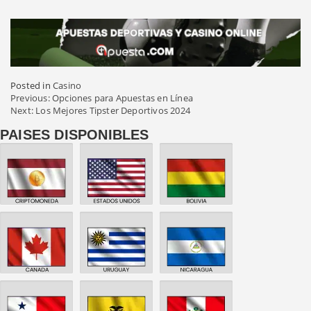
Posted in
Casino
POST
Previous:
Opciones para Apuestas en Línea
Next:
Los Mejores Tipster Deportivos 2024
NAVIGATION
PAISES DISPONIBLES